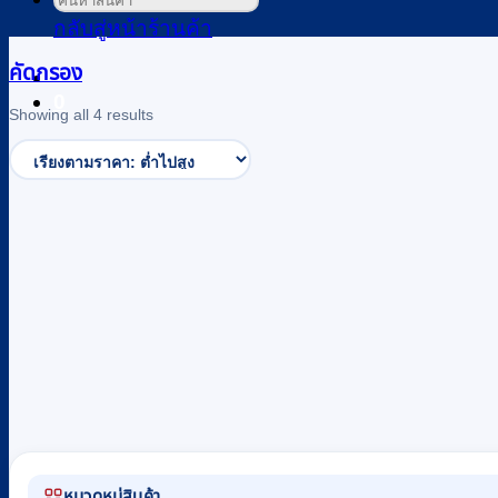
ค้นหา:
กลับสู่หน้าร้านค้า
คัดกรอง
0
Sorted
Showing all 4 results
by
price:
low
to
high
หมวดหมู่สินค้า