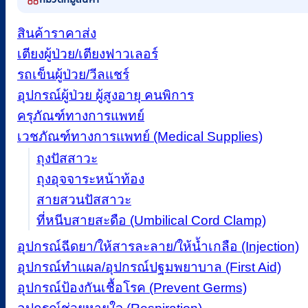
สินค้าราคาส่ง
เตียงผู้ป่วย/เตียงฟาวเลอร์
รถเข็นผู้ป่วย/วีลแชร์
อุปกรณ์ผู้ป่วย ผู้สูงอายุ คนพิการ
ครุภัณฑ์ทางการแพทย์
เวชภัณฑ์ทางการแพทย์ (Medical Supplies)
ถุงปัสสาวะ
ถุงอุจจาระหน้าท้อง
สายสวนปัสสาวะ
ที่หนีบสายสะดือ (Umbilical Cord Clamp)
อุปกรณ์ฉีดยา/ให้สารละลาย/ให้น้ำเกลือ (Injection)
อุปกรณ์ทำแผล/อุปกรณ์ปฐมพยาบาล (First Aid)
อุปกรณ์ป้องกันเชื้อโรค (Prevent Germs)