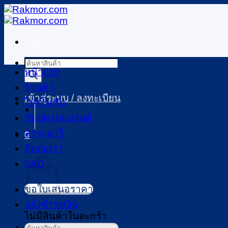
ข้าม
ไป
เมนู
ยัง
เนื้อหา
Products
หน้าแรก
search
ร้านค้า
เข้าสู่ระบบ / ลงทะเบียน
โปรโมชัน
ช้อปตามแบรนด์
สาระน่ารู้
0
ตะกร้าสินค้า
ติดต่อเรา
FAQ
ขอใบเสนอราคา
แจ้งชำระเงิน
ไม่มีสินค้าในตะกร้า