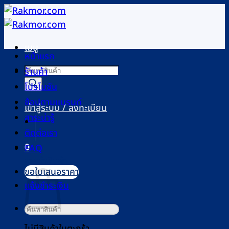
ข้าม
ไป
ยัง
เมนู
เนื้อหา
หน้าแรก
Products
ร้านค้า
search
โปรโมชัน
ช้อปตามแบรนด์
เข้าสู่ระบบ / ลงทะเบียน
สาระน่ารู้
ติดต่อเรา
0
FAQ
ตะกร้าสินค้า
ขอใบเสนอราคา
แจ้งชำระเงิน
ค้นหา:
ไม่มีสินค้าในตะกร้า