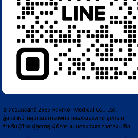
© สงวนลิขสิทธิ์ 2569 Rakmor Medical Co., Ltd.
ผู้จัดจำหน่ายอุปกรณ์การแพทย์ เครื่องมือแพทย์ อุปกรณ์
สำหรับผู้ป่วย ผู้สูงอายุ ผู้พิการ แบบครบวงจร ราคาส่ง-ปลีก