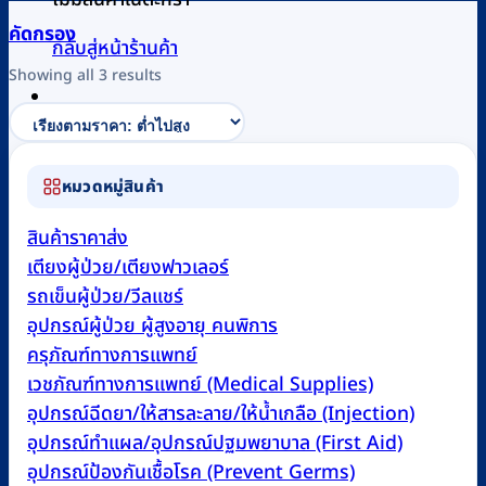
คัดกรอง
กลับสู่หน้าร้านค้า
Sorted
Showing all 3 results
by
price:
0
low
to
หมวดหมู่สินค้า
high
สินค้าราคาส่ง
เตียงผู้ป่วย/เตียงฟาวเลอร์
รถเข็นผู้ป่วย/วีลแชร์
อุปกรณ์ผู้ป่วย ผู้สูงอายุ คนพิการ
ครุภัณฑ์ทางการแพทย์
เวชภัณฑ์ทางการแพทย์ (Medical Supplies)
อุปกรณ์ฉีดยา/ให้สารละลาย/ให้น้ำเกลือ (Injection)
อุปกรณ์ทำแผล/อุปกรณ์ปฐมพยาบาล (First Aid)
อุปกรณ์ป้องกันเชื้อโรค (Prevent Germs)