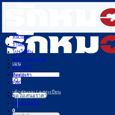
ข้าม
ไป
ยัง
เนื้อหา
หน้าแรก
ร้านค้า
โปรโมชัน
ช้อปตามแบรนด์
เมนู
สาระน่ารู้
Products
ติดต่อเรา
search
FAQ
เข้าสู่ระบบ / ลงทะเบียน
ขอใบเสนอราคา
แจ้งชำระเงิน
0