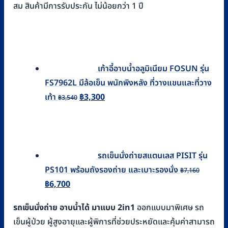
สม สินค้ามีการรับประกัน ไม่น้อยกว่า 1 ปี
เก้าอี้อาบน้ำอลูมิเนียม FOSUN รุ่น
FS7962L มีล้อเข็น พนักพิงหลัง ที่วางแขนและที่วาง
Original
Current
เท้า
฿
3,300
฿
3,540
price
price
was:
is:
฿3,540.
฿3,300.
รถเข็นนั่งถ่ายสแตนเลส PISIT รุ่น
PS101 พร้อมถังรองถ่าย และเบาะรองนั่ง
฿
7,160
Original
Current
฿
6,700
price
price
รถเข็นนั่งถ่าย อาบน้ำได้ มาแบบ 2in1
ออกแบบมาพิเศษ รถ
was:
is:
เข็นผู้ป่วย ผู้สูงอายุและผู้พิการที่ช่วยประหยัดและคุ้มค่าสามารถ
฿7,160.
฿6,700.