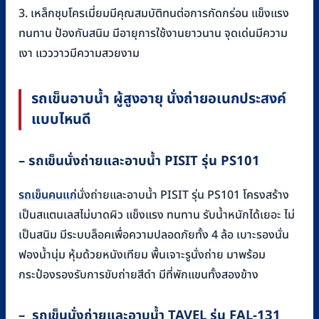
3. เหล็กชุบโครเมี่ยมมีคุณสมบัติทนต่อการกัดกร่อน แข็งแรง
ทนทาน ป้องกันสนิม มีอายุการใช้งานยาวนาน จุดเด่นมีความ
เงา แวววาวมีความสวยงาม
รถเข็นอาบน้ำ ผู้สูงอายุ นั่งถ่ายอเนกประสงค์
แบบไหนดี
– รถเข็นนั่งถ่ายและอาบน้ำ PISIT รุ่น PS101
รถเข็นคนแก่
นั่งถ่ายและอาบน้ำ PISIT รุ่น PS101 โครงสร้าง
เป็นสแตนเลสไม่บาดผิว แข็งแรง ทนทาน รับน้ำหนักได้เยอะ ไม่
เป็นสนิม มีระบบล็อคเพื่อความปลอดภัยทั้ง 4 ล้อ เบาะรองนั่น
ฟองน้ำนุ่ม หุ้มด้วยหนังเทียม พื้นเจาะรูนั่งถ่าย มาพร้อม
กระป๋องรองรับการขับถ่ายสีดำ มีที่พักแขนทั้งสองข้าง
– รถเข็นนั่งถ่ายและอาบน้ำ TAVEL รุ่น FAL-131