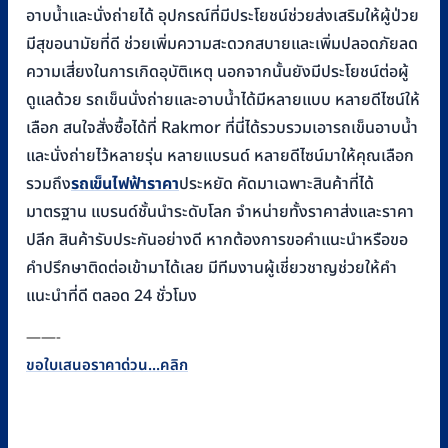
อาบน้ำและนั่งถ่ายได้ อุปกรณ์ที่มีประโยชน์ช่วยส่งเสริมให้ผู้ป่วย
มีสุขอนามัยที่ดี ช่วยเพิ่มความสะดวกสบายและเพิ่มปลอดภัยลด
ความเสี่ยงในการเกิดอุบัติเหตุ นอกจากนั้นยังมีประโยชน์ต่อผู้
ดูแลด้วย รถเข็นนั่งถ่ายและอาบน้ำได้มีหลายแบบ หลายดีไซน์ให้
เลือก สนใจสั่งซื้อได้ที่ Rakmor ที่นี่ได้รวบรวมเอารถเข็นอาบน้ำ
และนั่งถ่ายไว้หลายรุ่น หลายแบรนด์ หลายดีไซน์มาให้คุณเลือก
รวมถึง
รถเข็นไฟฟ้าราคา
ประหยัด คัดมาเฉพาะสินค้าที่ได้
มาตรฐาน แบรนด์ชั้นนำระดับโลก จำหน่ายทั้งราคาส่งและราคา
ปลีก สินค้ารับประกันอย่างดี หากต้องการขอคำแนะนำหรือขอ
คำปรึกษาติดต่อเข้ามาได้เลย มีทีมงานผู้เชี่ยวชาญช่วยให้คำ
แนะนำที่ดี ตลอด 24 ชั่วโมง
——-
ขอใบเสนอราคาด่วน...คลิก