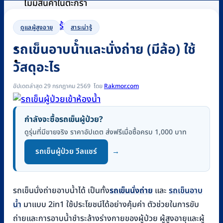
ไม่มีสินค้าในตะกร้า
กลับสู่หน้าร้านค้า
ดูแลผู้สูงอายุ
,
สาระน่ารู้
รถเข็นอาบน้ําและนั่งถ่าย (มีล้อ) ใช้
0
วัสดุอะไร
อัปเดตล่าสุด 29 กรกฎาคม 2569
Rakmor.com
กำลังจะซื้อรถเข็นผู้ป่วย?
ดูรุ่นที่มีขายจริง ราคาอัปเดต ส่งฟรีเมื่อซื้อครบ 1,000 บาท
รถเข็นผู้ป่วย วีลแชร์
→
รถเข็นนั่งถ่ายอาบน้ำได้ เป็นทั้ง
รถเข็นนั่งถ่าย
และ
รถเข็นอาบ
น้ำ
มาแบบ 2in1 ใช้ประโยชน์ได้อย่างคุ้มค่า ตัวช่วยในการขับ
ถ่ายและการอาบน้ำชำระล้างร่างกายของผู้ป่วย ผู้สูงอายุและผู้