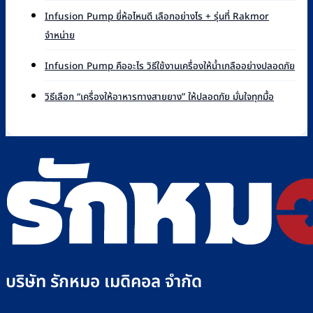
Pump
Syringe
ยี่ห้อ
Infusion Pump ยี่ห้อไหนดี เลือกอย่างไร + รุ่นที่ Rakmor
Pump
ไหน
ไม่มี
จำหน่าย
คือ
ดี
ความ
อะไร
เทียบ
เห็น
ไม่มี
หลัก
Infusion Pump คืออะไร วิธีใช้งานเครื่องให้น้ำเกลืออย่างปลอดภัย
แบรนด์
บน
ควา
การ
ที่
Infusion
เห็น
ไม่มี
ทำงาน
วิธีเลือก “เครื่องให้อาหารทางสายยาง” ให้ปลอดภัย มั่นใจทุกมื้อ
Rakmor
Pump
บน
ความ
และ
จำหน่าย
ยี่ห้อ
Infu
เห็น
วิธี
พร้อม
ไหน
Pu
บน
ใช้
วิธี
ดี
คือ
วิธี
ไซ
เลือก
เลือก
อะไร
เลือก
ริงค์
อย่างไร
วิธี
“เครื่อง
อย่าง
+
ใช้
ให้
ปลอดภัย
รุ่น
งาน
อาหาร
ที่
เครื่
ทาง
Rakmor
ให้
สาย
จำหน่าย
น้ำ
ยาง”
เกลือ
ให้
อย่า
ปลอดภัย
บริษัท รักหมอ เมดิคอล จำกัด
ปลอด
มั่นใจ
ทุก