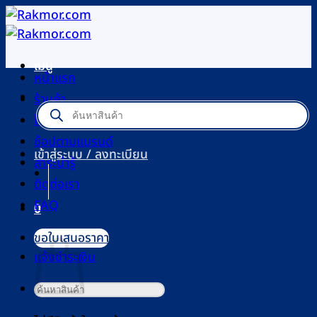
ข้าม
ไป
ยัง
เมนู
เนื้อหา
หน้าแรก
ร้านค้า
Products
search
โปรโมชัน
ช้อปตามแบรนด์
เข้าสู่ระบบ / ลงทะเบียน
สาระน่ารู้
ติดต่อเรา
FAQ
0
ตะกร้าสินค้า
ขอใบเสนอราคา
แจ้งชำระเงิน
ค้นหา: