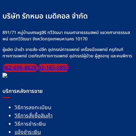
ยาง”
เกลือ
ให้
อย่า
ปลอดภัย
บริษัท รักหมอ เมดิคอล จำกัด
ปลอด
มั่นใจ
ทุก
มื้อ
891/71 หมู่บ้านเศรษฐสิริ ทวีวัฒนา ถนนศาลาธรรมสพน์ แขวงศาลาธรรมส
พน์ เขตทวีวัฒนา จังหวัดกรุงเทพมหานคร 10170
ผู้ผลิต นำเข้า ขายส่ง-ปลีก อุปกรณ์การแพทย์ เครื่องมือแพทย์ ครุภัณฑ์
ทางการแพทย์ เวชภัณฑ์ทางการแพทย์ อุปกรณ์ผู้ป่วย ผู้สูงอายุ และคนพิการ
062-696-8628
02-165-0855
บริการหลังการขาย
วิธีการลงทะเบียน
วิธีการสั่งซื้อสินค้า
วิธีการชำระเงิน
แจ้งชำระเงิน