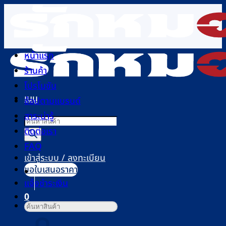
ข้าม
ไป
ยัง
เนื้อหา
หน้าแรก
ร้านค้า
โปรโมชัน
เมนู
ช้อปตามแบรนด์
สาระน่ารู้
Products
ติดต่อเรา
search
FAQ
เข้าสู่ระบบ / ลงทะเบียน
ขอใบเสนอราคา
แจ้งชำระเงิน
0
ค้นหา:
ตะกร้าสินค้า