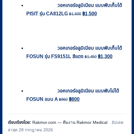
วอคเกอร์อลูมิเนียม แบบพับเก็บได้
Original
Current
PISIT รุ่น CA812LG
฿
1,500
฿
1,600
price
price
was:
is:
฿1,600.
฿1,500.
วอคเกอร์อลูมิเนียม แบบพับเก็บได้
Original
Current
FOSUN รุ่น FS9151L สีแดง
฿
1,300
฿
1,450
price
price
was:
is:
฿1,450.
฿1,300.
วอคเกอร์อลูมิเนียม แบบพับไม่ได้
Original
Current
FOSUN แบบ A
฿
800
฿
860
price
price
was:
is:
เรียบเรียงโดย:
Rakmor.com — ทีมงาน Rakmor Medical
อัปเดต
฿860.
฿800.
ล่าสุด 28 กรกฎาคม 2026