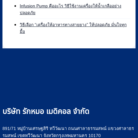
ดี
อะไร
เห็น
Infusion Pump คืออะไร วิธีใช้งานเครื่องให้น้ำเกลืออย่าง
เทียบ
บน
หลัก
ไม่มี
ปลอดภัย
แบรนด์
Infusion
การ
ความ
ที่
Pump
ทำงาน
เห็น
วิธีเลือก “เครื่องให้อาหารทางสายยาง” ให้ปลอดภัย มั่นใจทุก
Rakmor
ยี่ห้อ
และ
บน
ไม่มี
มื้อ
จำหน่าย
ไหน
วิธี
Infusion
ความ
พร้อม
ดี
ใช้
Pump
เห็น
วิธี
เลือก
ไซ
คือ
บน
เลือก
อย่างไร
ริงค์
อะไร
วิธี
+
อย่าง
วิธี
เลือก
รุ่น
ปลอดภัย
ใช้
“เครื่อง
ที่
งาน
ให้
Rakmor
เครื่อง
อาหาร
จำหน่าย
ให้
ทาง
น้ำ
สาย
เกลือ
ยาง”
อย่าง
ให้
บริษัท รักหมอ เมดิคอล จำกัด
ปลอดภัย
ปลอดภัย
มั่นใจ
ทุก
891/71 หมู่บ้านเศรษฐสิริ ทวีวัฒนา ถนนศาลาธรรมสพน์ แขวงศาลาธร
มื้อ
รมสพน์ เขตทวีวัฒนา จังหวัดกรุงเทพมหานคร 10170