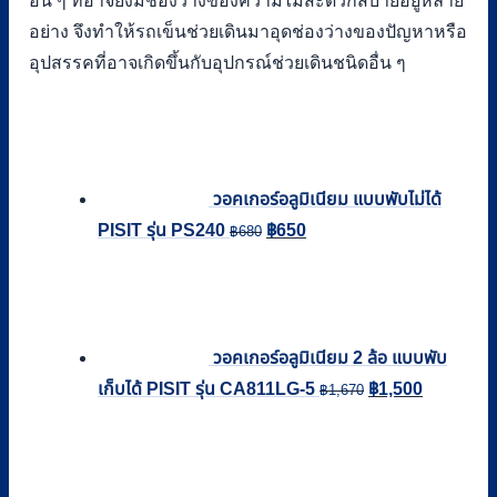
อื่น ๆ ที่อาจยังมีช่องว่างของความไม่สะดวกสบายอยู่หลาย
อย่าง จึงทำให้รถเข็นช่วยเดินมาอุดช่องว่างของปัญหาหรือ
อุปสรรคที่อาจเกิดขึ้นกับอุปกรณ์ช่วยเดินชนิดอื่น ๆ
วอคเกอร์อลูมิเนียม แบบพับไม่ได้
Original
Current
PISIT รุ่น PS240
฿
650
฿
680
price
price
was:
is:
฿680.
฿650.
วอคเกอร์อลูมิเนียม 2 ล้อ แบบพับ
Original
Current
เก็บได้ PISIT รุ่น CA811LG-5
฿
1,500
฿
1,670
price
price
was:
is:
฿1,670.
฿1,500.