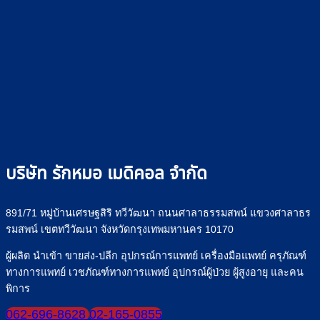
บริษัท รักหมอ เมดิคอล จำกัด
891/71 หมู่บ้านเศรษฐสิริ ทวีวัฒนา ถนนศาลาธรรมสพน์ แขวงศาลาธร
รมสพน์ เขตทวีวัฒนา จังหวัดกรุงเทพมหานคร 10170
ผู้ผลิต นำเข้า ขายส่ง-ปลีก อุปกรณ์การแพทย์ เครื่องมือแพทย์ ครุภัณฑ์
ทางการแพทย์ เวชภัณฑ์ทางการแพทย์ อุปกรณ์ผู้ป่วย ผู้สูงอายุ และคน
พิการ
062-696-8628
02-165-0855