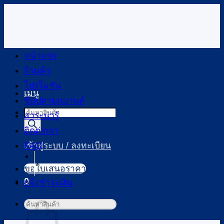
ข้าม
ไป
ยัง
เนื้อหา
หน้าแรก
ร้านค้า
โปรโมชัน
เมนู
ช้อปตามแบรนด์
Products
สาระน่ารู้
search
ติดต่อเรา
FAQ
เข้าสู่ระบบ / ลงทะเบียน
ขอใบเสนอราคา
0
แจ้งชำระเงิน
ตะกร้าสินค้า
ค้นหา: