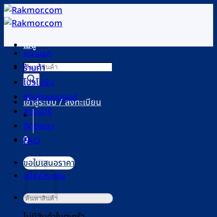
ข้าม
ไป
ยัง
เมนู
เนื้อหา
หน้าแรก
Products
ร้านค้า
search
โปรโมชัน
ช้อปตามแบรนด์
เข้าสู่ระบบ / ลงทะเบียน
สาระน่ารู้
ติดต่อเรา
0
FAQ
ตะกร้าสินค้า
ขอใบเสนอราคา
แจ้งชำระเงิน
ค้นหา:
ไม่มีสินค้าในตะกร้า