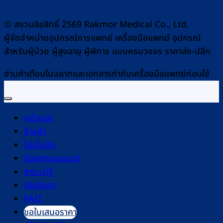
© สงวนลิขสิทธิ์ 2569 Rakmor Medical Co., Ltd.
ผู้จัดจำหน่ายอุปกรณ์การแพทย์ เครื่องมือแพทย์ อุปกรณ์
สำหรับผู้ป่วย ผู้สูงอายุ ผู้พิการ แบบครบวงจร ราคาส่ง-ปลีก
อ่านคำเตือนในฉลากและเอกสารกำกับเครื่องมือแพทย์ก่อนใช้
หน้าแรก
ร้านค้า
โปรโมชัน
ช้อปตามแบรนด์
สาระน่ารู้
ติดต่อเรา
FAQ
ขอใบเสนอราคา