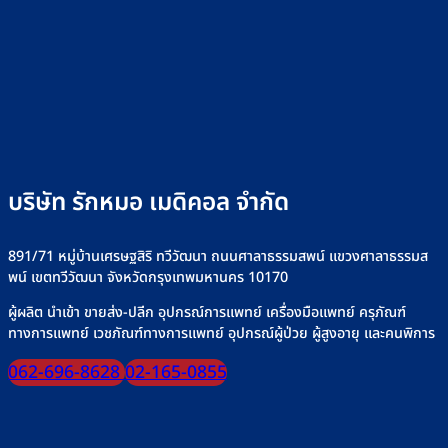
วิธี
ดี
คือ
วิธี
ไซ
เลือก
เลือก
อะไร
เลือก
ริงค์
อย่างไร
วิธี
“เครื่อง
อย่าง
+
ใช้
ให้
ปลอดภัย
รุ่น
งาน
อาหาร
ที่
เครื่
ทาง
Rakmor
ให้
สาย
จำหน่าย
น้ำ
ยาง”
เกลือ
ให้
อย่า
ปลอดภัย
บริษัท รักหมอ เมดิคอล จำกัด
ปลอด
มั่นใจ
ทุก
มื้อ
891/71 หมู่บ้านเศรษฐสิริ ทวีวัฒนา ถนนศาลาธรรมสพน์ แขวงศาลาธรรมส
พน์ เขตทวีวัฒนา จังหวัดกรุงเทพมหานคร 10170
ผู้ผลิต นำเข้า ขายส่ง-ปลีก อุปกรณ์การแพทย์ เครื่องมือแพทย์ ครุภัณฑ์
ทางการแพทย์ เวชภัณฑ์ทางการแพทย์ อุปกรณ์ผู้ป่วย ผู้สูงอายุ และคนพิการ
062-696-8628
02-165-0855