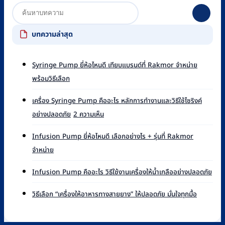
บทความล่าสุด
Syringe Pump ยี่ห้อไหนดี เทียบแบรนด์ที่ Rakmor จำหน่าย
ไม่มี
พร้อมวิธีเลือก
ความ
เห็น
เครื่อง Syringe Pump คืออะไร หลักการทำงานและวิธีใช้ไซริงค์
บน
บน
อย่างปลอดภัย
2 ความเห็น
Syringe
เครื่อง
Pump
Syringe
ยี่ห้อ
Infusion Pump ยี่ห้อไหนดี เลือกอย่างไร + รุ่นที่ Rakmor
Pump
ไหน
ไม่มี
จำหน่าย
คือ
ดี
ความ
อะไร
เทียบ
เห็น
ไม่มี
หลัก
Infusion Pump คืออะไร วิธีใช้งานเครื่องให้น้ำเกลืออย่างปลอดภัย
แบรนด์
บน
ควา
การ
ที่
Infusion
เห็น
ไม่มี
ทำงาน
วิธีเลือก “เครื่องให้อาหารทางสายยาง” ให้ปลอดภัย มั่นใจทุกมื้อ
Rakmor
Pump
บน
ความ
และ
จำหน่าย
ยี่ห้อ
Infu
เห็น
วิธี
พร้อม
ไหน
Pu
บน
ใช้