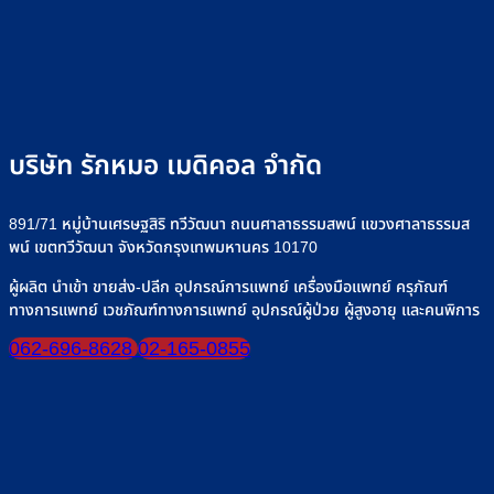
“เครื่อง
วิธี
วิธี
อย่า
ไซ
ให้
ใช้
เลือก
+
ริงค์
อาหาร
งาน
รุ่น
อย่าง
ทาง
เครื่อง
ที่
ปลอดภัย
สาย
ให้
Rak
ยาง”
น้ำ
จำหน
ให้
เกลือ
บริษัท รักหมอ เมดิคอล จำกัด
ปลอดภัย
อย่าง
มั่นใจ
ปลอดภ
ทุก
891/71 หมู่บ้านเศรษฐสิริ ทวีวัฒนา ถนนศาลาธรรมสพน์ แขวงศาลาธรรมส
มื้อ
พน์ เขตทวีวัฒนา จังหวัดกรุงเทพมหานคร 10170
ผู้ผลิต นำเข้า ขายส่ง-ปลีก อุปกรณ์การแพทย์ เครื่องมือแพทย์ ครุภัณฑ์
ทางการแพทย์ เวชภัณฑ์ทางการแพทย์ อุปกรณ์ผู้ป่วย ผู้สูงอายุ และคนพิการ
062-696-8628
02-165-0855