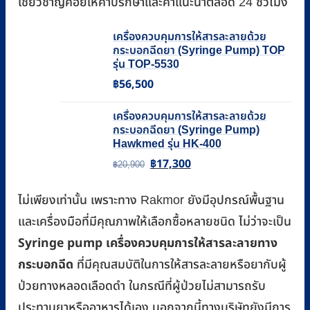
เชี่ยวชาญคอยให้คำปรึกษาและคำแนะนำตลอด 24 ชั่วโมง
เครื่องควบคุมการให้สารละลายด้วย
กระบอกฉีดยา (Syringe Pump) TOP
รุ่น TOP-5530
฿
56,500
เครื่องควบคุมการให้สารละลายด้วย
กระบอกฉีดยา (Syringe Pump)
Hawkmed รุ่น HK-400
฿
17,300
Original
Current
฿
20,900
price
price
ไม่เพียงเท่านั้น เพราะทาง Rakmor ยังมีอุปกรณ์พื้นฐาน
was:
is:
และเครื่องมือที่มีคุณภาพให้เลือกซื้อหลายชนิด ไม่ว่าจะเป็น
฿20,900.
฿17,300.
Syringe pump เครื่องควบคุมการให้สารละลายทาง
กระบอกฉีด
ที่มีคุณสมบัติในการให้สารละลายหรือยากับผู้
ป่วยทางหลอดเลือดดำ ในกรณีที่ผู้ป่วยไม่สามารถรับ
ประทานยาหรืออาหารได้เอง นอกจากนี้ทางบริษัทยังมีการ