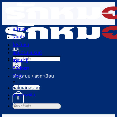
ข้าม
ไป
ยัง
เนื้อหา
หน้าแรก
ร้านค้า
โปรโมชัน
เมนู
ช้อปตามแบรนด์
Products
สาระน่ารู้
search
ติดต่อเรา
FAQ
เข้าสู่ระบบ / ลงทะเบียน
ขอใบเสนอราคา
แจ้งชำระเงิน
0
ค้นหา:
ตะกร้าสินค้า