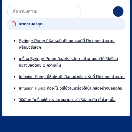
บทความล่าสุด
Syringe Pump ยี่ห้อไหนดี เทียบแบรนด์ที่ Rakmor จำหน่าย
ไม่มี
พร้อมวิธีเลือก
ความ
เห็น
เครื่อง Syringe Pump คืออะไร หลักการทำงานและวิธีใช้ไซริงค์
บน
บน
อย่างปลอดภัย
2 ความเห็น
Syringe
เครื่อง
Pump
ไม่มี
Syringe
Infusion Pump ยี่ห้อไหนดี เลือกอย่างไร + รุ่นที่ Rakmor จำหน่าย
ยี่ห้อ
ควา
Pump
ไหน
ไม่มี
เห็น
คือ
Infusion Pump คืออะไร วิธีใช้งานเครื่องให้น้ำเกลืออย่างปลอดภัย
ดี
ความ
บน
อะไร
ไม่มี
เทียบ
เห็น
Infu
วิธีเลือก “เครื่องให้อาหารทางสายยาง” ให้ปลอดภัย มั่นใจทุกมื้อ
หลัก
ความ
บน
แบรนด์
Pu
การ
เห็น
Infus
ที่
ยี่ห้อ
ทำงาน
บน
Pum
Rakmor
ไหน
และ
วิธี
คือ
จำหน่าย
ดี
วิธี
เลือก
อะไร
พร้อม
เลือ
ใช้