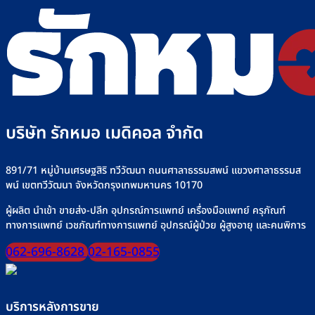
ไซ
เลือก
เลือก
อะไร
เลือก
ริงค์
อย่างไร
วิธี
“เครื่อง
อย่าง
+
ใช้
ให้
ปลอดภัย
รุ่น
งาน
อาหาร
ที่
เครื่
ทาง
Rakmor
ให้
สาย
จำหน่าย
น้ำ
ยาง”
เกลือ
ให้
อย่า
ปลอดภัย
บริษัท รักหมอ เมดิคอล จำกัด
ปลอด
มั่นใจ
ทุก
มื้อ
891/71 หมู่บ้านเศรษฐสิริ ทวีวัฒนา ถนนศาลาธรรมสพน์ แขวงศาลาธรรมส
พน์ เขตทวีวัฒนา จังหวัดกรุงเทพมหานคร 10170
ผู้ผลิต นำเข้า ขายส่ง-ปลีก อุปกรณ์การแพทย์ เครื่องมือแพทย์ ครุภัณฑ์
ทางการแพทย์ เวชภัณฑ์ทางการแพทย์ อุปกรณ์ผู้ป่วย ผู้สูงอายุ และคนพิการ
062-696-8628
02-165-0855
บริการหลังการขาย