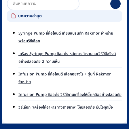
บทความล่าสุด
Syringe Pump ยี่ห้อไหนดี เทียบแบรนด์ที่ Rakmor จำหน่าย
ไม่มี
พร้อมวิธีเลือก
ความ
เห็น
เครื่อง Syringe Pump คืออะไร หลักการทำงานและวิธีใช้ไซริงค์
บน
บน
อย่างปลอดภัย
2 ความเห็น
Syringe
เครื่อง
Pump
Syringe
ยี่ห้อ
Infusion Pump ยี่ห้อไหนดี เลือกอย่างไร + รุ่นที่ Rakmor
Pump
ไหน
ไม่มี
จำหน่าย
คือ
ดี
ความ
อะไร
เทียบ
เห็น
ไม่มี
หลัก
Infusion Pump คืออะไร วิธีใช้งานเครื่องให้น้ำเกลืออย่างปลอดภัย
แบรนด์
บน
ควา
การ
ที่
Infusion
เห็น
ไม่มี
ทำงาน
วิธีเลือก “เครื่องให้อาหารทางสายยาง” ให้ปลอดภัย มั่นใจทุกมื้อ
Rakmor
Pump
บน
ความ
และ
จำหน่าย
ยี่ห้อ
Infu
เห็น
วิธี
พร้อม
ไหน
Pu
บน
ใช้
วิธี
ดี
คือ
วิธี