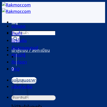
ข้าม
ไป
ยัง
เมนู
เนื้อหา
หน้าแรก
Products
ร้านค้า
search
โปรโมชัน
ช้อปตามแบรนด์
เข้าสู่ระบบ / ลงทะเบียน
สาระน่ารู้
ติดต่อเรา
0
FAQ
ตะกร้าสินค้า
ขอใบเสนอราคา
แจ้งชำระเงิน
ค้นหา:
ไม่มีสินค้าในตะกร้า