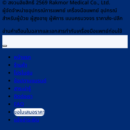
© สงวนลิขสิทธิ์ 2569 Rakmor Medical Co., Ltd.
ผู้จัดจำหน่ายอุปกรณ์การแพทย์ เครื่องมือแพทย์ อุปกรณ์
สำหรับผู้ป่วย ผู้สูงอายุ ผู้พิการ แบบครบวงจร ราคาส่ง-ปลีก
อ่านคำเตือนในฉลากและเอกสารกำกับเครื่องมือแพทย์ก่อนใช้
หน้าแรก
ร้านค้า
โปรโมชัน
ช้อปตามแบรนด์
สาระน่ารู้
ติดต่อเรา
FAQ
ขอใบเสนอราคา
แจ้งชำระเงิน