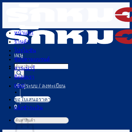
ข้าม
ไป
ยัง
เนื้อหา
หน้าแรก
ร้านค้า
โปรโมชัน
เมนู
ช้อปตามแบรนด์
Products
สาระน่ารู้
search
ติดต่อเรา
FAQ
เข้าสู่ระบบ / ลงทะเบียน
ขอใบเสนอราคา
0
แจ้งชำระเงิน
ตะกร้าสินค้า
ค้นหา: