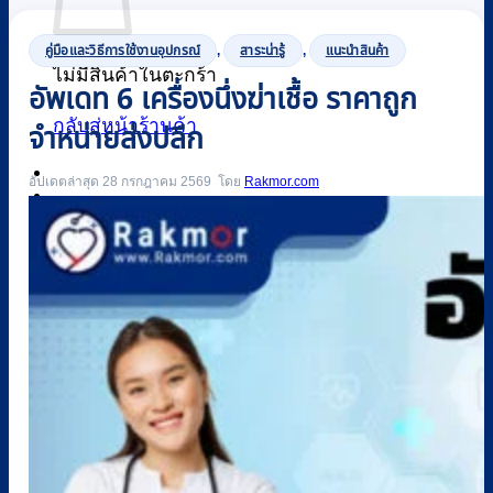
คู่มือและวิธีการใช้งานอุปกรณ์
,
สาระน่ารู้
,
แนะนำสินค้า
ไม่มีสินค้าในตะกร้า
อัพเดท 6 เครื่องนึ่งฆ่าเชื้อ ราคาถูก
กลับสู่หน้าร้านค้า
จำหน่ายส่งปลีก
อัปเดตล่าสุด 28 กรกฎาคม 2569
Rakmor.com
0