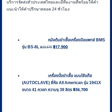
บริการจัดส่งทั่วประเทศไทยและมีทีมงานที่พร้อมให้คำ
แนะนำให้คำปรึกษาตลอด 24 ชั่วโมง
หม้อต้มฆ่าเชื้อเครื่องมือแพทย์ BMS
฿
17,900
Original
Current
รุ่น BS-8L
฿
19,670
price
price
was:
is:
฿19,670.
฿17,900.
เครื่องนึ่งฆ่าเชื้อ แบบใช้แก๊ส
(AUTOCLAVE) ยี่ห้อ All American รุ่น 1941X
฿
36,700
ขนาด 41 ควอท ความจุ 39 ลิตร