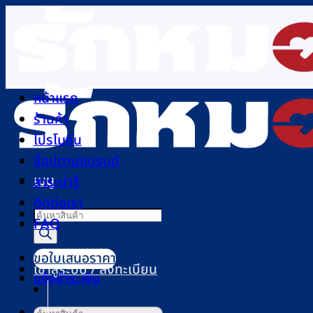
ข้าม
ไป
ยัง
เนื้อหา
หน้าแรก
ร้านค้า
โปรโมชัน
ช้อปตามแบรนด์
เมนู
สาระน่ารู้
ติดต่อเรา
Products
FAQ
search
ขอใบเสนอราคา
เข้าสู่ระบบ / ลงทะเบียน
แจ้งชำระเงิน
ค้นหา: