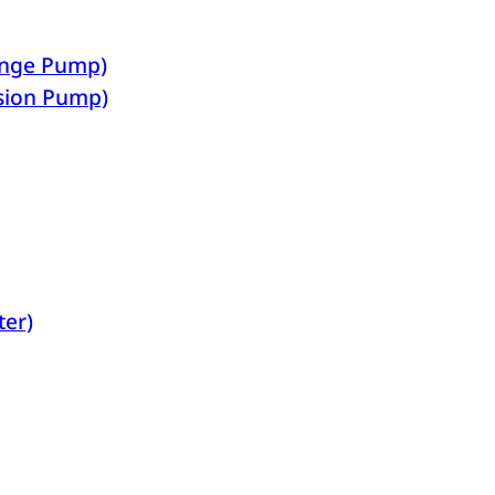
ringe Pump)
usion Pump)
ter)