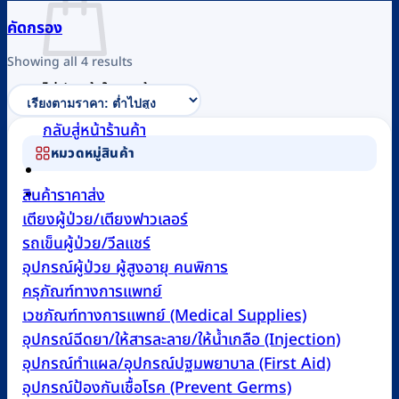
คัดกรอง
Sorted
Showing all 4 results
by
ไม่มีสินค้าในตะกร้า
price:
low
กลับสู่หน้าร้านค้า
to
หมวดหมู่สินค้า
high
0
สินค้าราคาส่ง
เตียงผู้ป่วย/เตียงฟาวเลอร์
รถเข็นผู้ป่วย/วีลแชร์
อุปกรณ์ผู้ป่วย ผู้สูงอายุ คนพิการ
ครุภัณฑ์ทางการแพทย์
เวชภัณฑ์ทางการแพทย์ (Medical Supplies)
อุปกรณ์ฉีดยา/ให้สารละลาย/ให้น้ำเกลือ (Injection)
อุปกรณ์ทำแผล/อุปกรณ์ปฐมพยาบาล (First Aid)
อุปกรณ์ป้องกันเชื้อโรค (Prevent Germs)