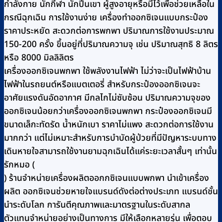
กำลังกาย นักกีฬา นักปีนเขา ผู้สูงอายุหรือมีไว้เพื่อช่วยเหลือใน
กรณีฉุกเฉิน การใช้งานง่าย เครื่องทำออกซิเจนแบบกระป๋อง
ราคาประหยัด สะดวกต่อการพกพา ปริมาณการใช้งานประมาณ
150-200 ครั้ง ขึ้นอยู่ที่ปริมาณความจุ เช่น ปริมาณสุทธิ 8 ลิตร
หรือ 8000 มิลลิลิตร
เครื่องออกซิเจนพกพา ใช้พลังงานไฟฟ้า ไม่ว่าจะเป็นไฟฟ้าบ้าน
ไฟฟ้าในรถยนต์หรือแบตเตอรี่ สำหรับกระป๋องออกซิเจนจะ
อาศัยแรงดันอัดอากาศ มีกลไกไม่ซับซ้อน ปริมาณความจุของ
ออกซิเจนน้อยกว่าเครื่องออกซิเจนพกพา กระป๋องออกซิเจนมี
ขนาดเล็กะทัดรัด น้ำหนักเบา ราคาไม่แพง สะดวกต่อการใช้งาน
มากกว่า แต่ไม่เหมาะสำหรับการบำบัดผู้ป่วยที่มีปัญหาระบบทาง
เดินหายใจสามารถใช้งานยามฉุกเฉินได้แค่ระยะเวลาสั้นๆ เท่านั้น
รักหมอ (
) ร้านจำหน่ายเครื่องผลิตออกกซิเจนแบบพกพา นำเข้าเครื่อง
ผลิต ออกซิเจนช่วยหายใจแบรนด์ดังต่อต่างประเภท แบรนด์ชั้น
นำระดับโลก การันตีคุณภาพและมาตรฐานในระดับสากล
ตัวแทนจำหน่ายอย่างเป็นทางการ มีให้เลือกหลายรุ่น เพื่อตอบ