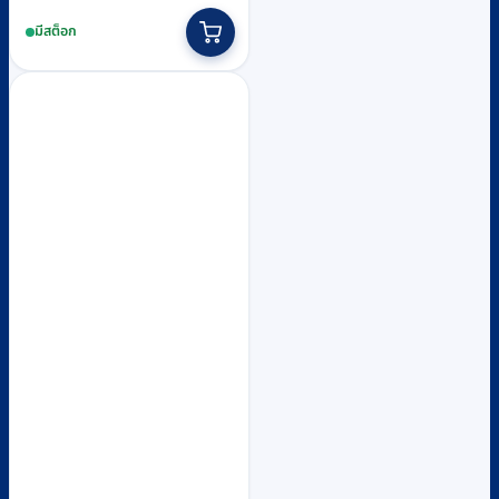
range:
This
มีสต็อก
฿21,800
product
through
has
฿25,100
multiple
variants.
The
options
may
be
chosen
on
the
product
page