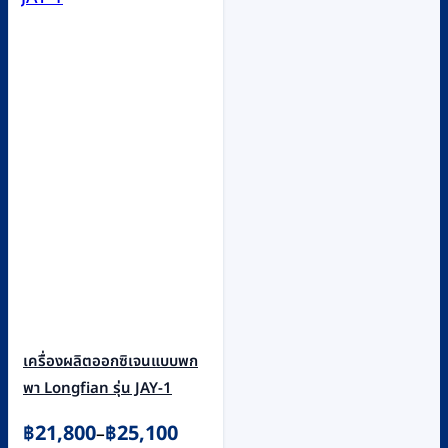
เครื่องผลิตออกซิเจนแบบพก
พา Longfian รุ่น JAY-1
Price
฿
21,800
฿
25,100
–