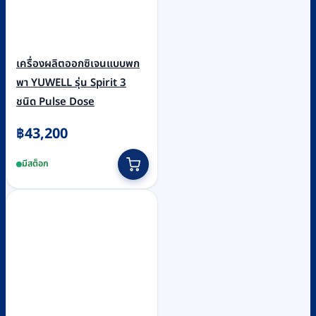
เครื่องผลิตออกซิเจนแบบพก
พา YUWELL รุ่น Spirit 3
ชนิด Pulse Dose
฿
43,200
มีสต็อก