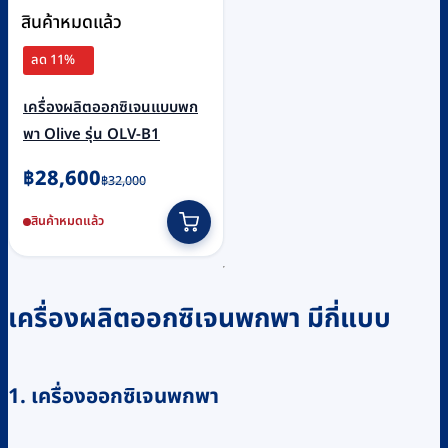
สินค้าหมดแล้ว
ลด 11%
เครื่องผลิตออกซิเจนแบบพก
พา Olive รุ่น OLV-B1
Original
Current
฿
28,600
฿
32,000
price
price
สินค้าหมดแล้ว
was:
is:
฿32,000.
฿28,600.
เครื่องผลิตออกซิเจนพกพา มีกี่แบบ
1. เครื่องออกซิเจนพกพา