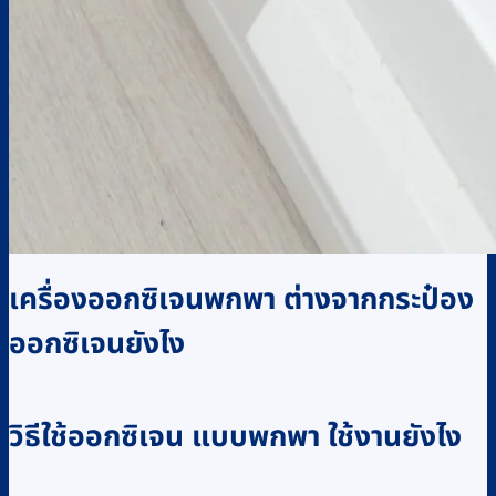
เครื่องออกซิเจนพกพา ต่างจากกระป๋อง
ออกซิเจนยังไง
วิธีใช้ออกซิเจน แบบพกพา ใช้งานยังไง