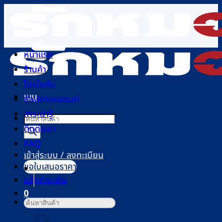
ข้าม
ไป
ยัง
เนื้อหา
หน้าแรก
ร้านค้า
โปรโมชัน
เมนู
ช้อปตามแบรนด์
สาระน่ารู้
Products
ติดต่อเรา
search
FAQ
เข้าสู่ระบบ / ลงทะเบียน
ขอใบเสนอราคา
แจ้งชำระเงิน
0
ค้นหา:
ตะกร้าสินค้า