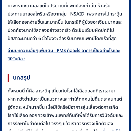
ยาพาราเซตามอลแต่ในปริมาณที่แพทย์สั่งเท่านั้น ห้ามรับ
ประทานยาแอสไพรินหรือยากลุ่ม NSAID เพราะอาจไปกระตุ้น
ให้เลือดออกง่ายขึ้นและมากขึ้น ในกรณีที่ผู้ป่วยอาเจียนมากและ
ปวดท้องมากไข้ลดลงอย่างรวดเร็ว ตัวเย็นเฉียบผิดปกติไม่
ปัสสาวะนานกว่า 6 ชั่วโมงจะต้องรีบมาพบแพทย์โดยเร็วที่สุด
อ่านบทความอื่นๆเพิ่มเติม : PMS คืออะไร อาการเป็นอย่างไรและ
วิธีรับมือ :
บทสรุป
ทั้งหมดนี้ ก็คือ สาระดีๆ เกี่ยวกับโรคไข้เลือดออกที่เราเอามา
ฝาก หวังว่ามันจะเป็นแนวทางและทำให้ทุกคนไม่ตื่นตระหนกแต่
รู้จักตระหนักมากขึ้น เมื่อมีไข้หรือมีอาการสุ่มเสี่ยงต่อการเกิด
โรคไข้เลือด ออกควรเข้าพบแพทย์ทันทีเพื่อได้รับการวินิจฉัยและ
การรักษาในลำดับต่อไป จริงๆ แล้วเราควรตรวจเช็คตัวเอง