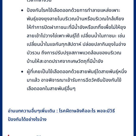
เวลากลางวัน
ป้องกันโรคไข้เลือดออกด้วยการทำลายแหล่งเพาะ
พันธุ์ของยุงลายในบริเวณบ้านหรือบริเวณใกล้เคียง
ให้ทำการปิดฝาภาชนะที่มีน้ำขังหรือเททิ้งเพื่อไม่ให้ยุง
ลายเข้าไปวางไข่เพาะพันธุ์ได้ เปลี่ยนน้ำในภาชนะ เช่น
เปลี่ยนน้ำในแจกันทุกสัปดาห์ ปล่อยปลากินยุงในอ่าง
บัวรวม ถึงการปรับปรุงสภาพแวดล้อมของบริเวณ
บ้านให้สะอาดปราศจากเศษวัตถุที่มีน้ำขัง
ผู้ที่เคยเป็นไข้เลือดออกด้วยสายพันธุ์ใดสายพันธุ์หนึ่ง
มาแล้ว อาจพิจารณาเข้ารับการฉีดวัคซีนป้องกันไข้
เลือดออกในสายพันธุ์อื่นๆ
อ่านบทความอื่นๆเพิ่มเติม : โรคฝีดาษลิงคืออะไร พอจะมีวิธี
ป้องกันได้อย่างไรบ้าง