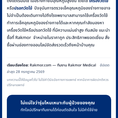
ตั้งแต่เริ่มมีไข้ เมื่อร่างกายมีอุณหภูมิสูงขึ้น โดยใช้
เครื่องวัดไข้
หรือ
ปรอทวัดไข้
ปัจจุบันการตรวจเช็คอุณหภูมิของร่างกายอาจ
ไม่จำเป็นต้องเดินทางไปถึงโรงพยาบาลสามารถใช้เครื่องวัดไข้
ทำการเช็คอุณหภูมิของร่างกายได้และหากคุณกำลังมองหา
เครื่องวัดไข้หรือปรอทวัดไข้ ที่มีความแม่นยำสูง ทันสมัย แนะนำ
ซื้อที่ Rakmor จำหน่ายในราคาถูก ประสิทธิภาพยอดเยี่ยม สั่ง
ซื้อผ่านช่องทางออนไลน์จัดส่งรวดเร็วถึงหน้าบ้านคุณ
เรียบเรียงโดย:
Rakmor.com — ทีมงาน Rakmor Medical
อัปเดต
ล่าสุด 28 กรกฎาคม 2569
บทความนี้ให้ข้อมูลทั่วไป ไม่ใช่คำวินิจฉัยทางการแพทย์ หากมีอาการผิดปกติควร
ปรึกษาแพทย์
ไม่แน่ใจว่ารุ่นไหนเหมาะกับผู้ป่วยของคุณ
ทักไลน์ปรึกษาทีมงานได้ก่อนตัดสินใจ ไม่มีค่าใช้จ่าย