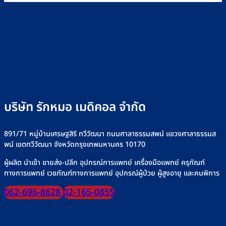
บน
ใช้
วิธี
ดี
คือ
วิธี
ไซ
เลือก
เลือก
อะไร
เลือก
ริงค์
อย่างไร
วิธี
“เครื่อง
อย่าง
+
ใช้
ให้
ปลอดภัย
รุ่น
งาน
อาหาร
ที่
เครื่
ทาง
Rakmor
ให้
สาย
จำหน่าย
น้ำ
ยาง”
เกลือ
ให้
อย่า
ปลอดภัย
บริษัท รักหมอ เมดิคอล จำกัด
ปลอด
มั่นใจ
ทุก
มื้อ
891/71 หมู่บ้านเศรษฐสิริ ทวีวัฒนา ถนนศาลาธรรมสพน์ แขวงศาลาธรรมส
พน์ เขตทวีวัฒนา จังหวัดกรุงเทพมหานคร 10170
ผู้ผลิต นำเข้า ขายส่ง-ปลีก อุปกรณ์การแพทย์ เครื่องมือแพทย์ ครุภัณฑ์
ทางการแพทย์ เวชภัณฑ์ทางการแพทย์ อุปกรณ์ผู้ป่วย ผู้สูงอายุ และคนพิการ
062-696-8628
02-165-0855