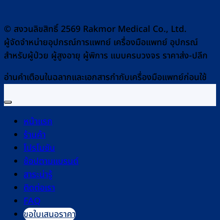
© สงวนลิขสิทธิ์ 2569 Rakmor Medical Co., Ltd.
ผู้จัดจำหน่ายอุปกรณ์การแพทย์ เครื่องมือแพทย์ อุปกรณ์
สำหรับผู้ป่วย ผู้สูงอายุ ผู้พิการ แบบครบวงจร ราคาส่ง-ปลีก
อ่านคำเตือนในฉลากและเอกสารกำกับเครื่องมือแพทย์ก่อนใช้
หน้าแรก
ร้านค้า
โปรโมชัน
ช้อปตามแบรนด์
สาระน่ารู้
ติดต่อเรา
FAQ
ขอใบเสนอราคา