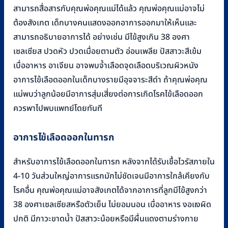
สามารถสื่อสารกับคุณพ่อคุณแม่ได้แล้ว คุณพ่อคุณแม่อาจไม่
ต้องสังเกต เด็กบางคนแสดงออกอาการออกมาให้เห็นและ
สามารถอธิบายอาการได้ อย่างเช่น มีไข้สูงเกิน 38 องศา
เซลเซียส ปวดหัว ปวดเมื่อยตามตัว อ่อนเพลีย ปัสสาวะสีเข้ม
เบื่ออาหาร อาเจียน อาจพบจ้ำเลือดจุดเลือดบริเวณผิวหนัง
อาการไข้เลือดออกในเด็กบางรายมีอุจจาระสีดำ ถ้าคุณพ่อคุณ
แม่พบว่าลูกน้อยมีอาการสุ่มเสี่ยงต่อการเกิดโรคไข้เลือดออก
ควรพาไปพบแพทย์โดยทันที
อาการไข้เลือดออกในทารก
สำหรับอาการไข้เลือดออกในทารก หลังจากได้รับเชื้อไวรัสภายใน
4-10 วันส่วนใหญ่อาการแรกมักไม่ชัดเจนมีอาการใกล้เคียงกับ
โรคอื่น คุณพ่อคุณแม่อาจสังเกตได้จากอาการที่ลูกมีไข้สูงกว่า
38 องศาเซลเซียสหรือตัวเย็น ไม่ยอมนอน เบื่ออาหาร งอแงผิด
ปกติ มีภาวะขาดน้ำ ปัสสาวะน้อยหรือมีผื่นแดงตามร่างกาย