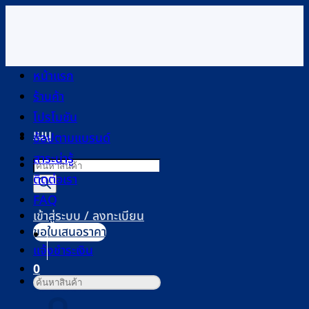
ข้าม
ไป
ยัง
เนื้อหา
หน้าแรก
ร้านค้า
โปรโมชัน
เมนู
ช้อปตามแบรนด์
สาระน่ารู้
Products
ติดต่อเรา
search
FAQ
เข้าสู่ระบบ / ลงทะเบียน
ขอใบเสนอราคา
แจ้งชำระเงิน
0
ค้นหา:
ตะกร้าสินค้า