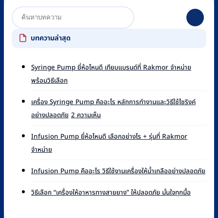
บทความล่าสุด
Syringe Pump ยี่ห้อไหนดี เทียบแบรนด์ที่ Rakmor จำหน่าย
ไม่มี
พร้อมวิธีเลือก
ความ
เห็น
เครื่อง Syringe Pump คืออะไร หลักการทำงานและวิธีใช้ไซริงค์
บน
บน
อย่างปลอดภัย
2 ความเห็น
Syringe
เครื่อง
Pump
Syringe
ยี่ห้อ
Infusion Pump ยี่ห้อไหนดี เลือกอย่างไร + รุ่นที่ Rakmor
Pump
ไหน
ไม่มี
จำหน่าย
คือ
ดี
ความ
อะไร
เทียบ
เห็น
ไม่มี
หลัก
Infusion Pump คืออะไร วิธีใช้งานเครื่องให้น้ำเกลืออย่างปลอดภัย
แบรนด์
บน
ควา
การ
ที่
Infusion
เห็น
ไม่มี
ทำงาน
วิธีเลือก “เครื่องให้อาหารทางสายยาง” ให้ปลอดภัย มั่นใจทุกมื้อ
Rakmor
Pump
บน
ความ
และ
จำหน่าย
ยี่ห้อ
Infu
เห็น
วิธี
พร้อม
ไหน
Pu