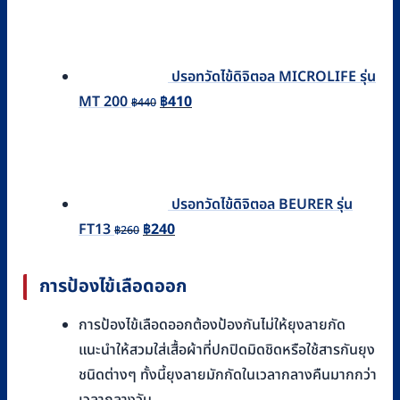
ปรอทวัดไข้ดิจิตอล MICROLIFE รุ่น
Original
Current
MT 200
฿
410
฿
440
price
price
was:
is:
฿440.
฿410.
ปรอทวัดไข้ดิจิตอล BEURER รุ่น
Original
Current
FT13
฿
240
฿
260
price
price
was:
is:
การป้องไข้เลือดออก
฿260.
฿240.
การป้องไข้เลือดออกต้องป้องกันไม่ให้ยุงลายกัด
แนะนำให้สวมใส่เสื้อผ้าที่ปกปิดมิดชิดหรือใช้สารกันยุง
ชนิดต่างๆ ทั้งนี้ยุงลายมักกัดในเวลากลางคืนมากกว่า