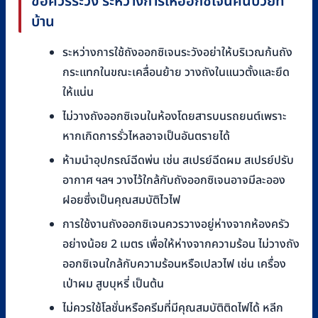
ข้อควรระวัง ระหว่างการให้ออกซิเจนคนป่วยที่
บ้าน
ระหว่างการใช้ถังออกซิเจนระวังอย่าให้บริเวณก้นถัง
กระแทกในขณะเคลื่อนย้าย วางถังในแนวตั้งและยึด
ให้แน่น
ไม่วางถังออกซิเจนในห้องโดยสารบนรถยนต์เพราะ
หากเกิดการรั่วไหลอาจเป็นอันตรายได้
ห้ามนำอุปกรณ์ฉีดพ่น เช่น สเปรย์ฉีดผม สเปรย์ปรับ
อากาศ ฯลฯ วางไว้ใกล้กับถังออกซิเจนอาจมีละออง
ฝอยซึ่งเป็นคุณสมบัติไวไฟ
การใช้งานถังออกซิเจนควรวางอยู่ห่างจากห้องครัว
อย่างน้อย 2 เมตร เพื่อให้ห่างจากความร้อน ไม่วางถัง
ออกซิเจนใกล้กับความร้อนหรือเปลวไฟ เช่น เครื่อง
เป่าผม สูบบุหรี่ เป็นต้น
ไม่ควรใช้โลชั่นหรือครีมที่มีคุณสมบัติติดไฟได้ หลีก