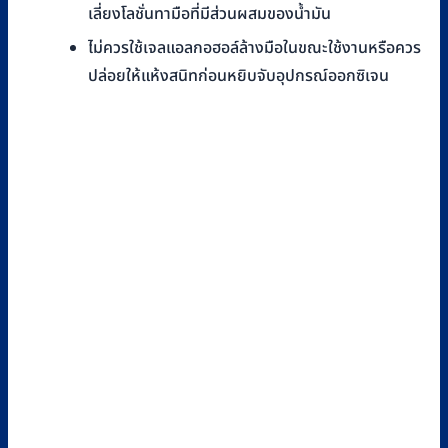
เลี่ยงโลชั่นทามือที่มีส่วนผสมของน้ำมัน
ไม่ควรใช้เจลแอลกอฮอล์ล้างมือในขณะใช้งานหรือควร
ปล่อยให้แห้งสนิทก่อนหยิบจับอุปกรณ์ออกซิเจน