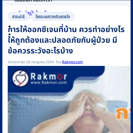
กลับสู่หน้าร้านค้า
สาระน่ารู้
,
โรคระบบทางเดินหายใจ
การให้ออกซิเจนที่บ้าน ควรทำอย่างไร
0
ให้ถูกต้องและปลอดภัยกับผู้ป่วย มี
ข้อควรระวังอะไรบ้าง
อัปเดตล่าสุด 26 กรกฎาคม 2569
Rakmor.com