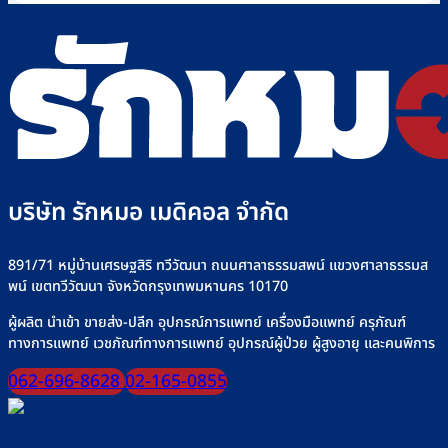
บน
ใช้
วิธี
ดี
คือ
วิธี
ไซ
เลือก
เลือก
อะไร
เลือก
ริงค์
อย่างไร
วิธี
“เครื่อง
อย่าง
+
ใช้
ให้
ปลอดภัย
รุ่น
งาน
อาหาร
ที่
เครื่
ทาง
Rakmor
ให้
สาย
จำหน่าย
น้ำ
ยาง”
เกลือ
ให้
อย่า
ปลอดภัย
บริษัท รักหมอ เมดิคอล จำกัด
ปลอด
มั่นใจ
ทุก
มื้อ
891/71 หมู่บ้านเศรษฐสิริ ทวีวัฒนา ถนนศาลาธรรมสพน์ แขวงศาลาธรรมส
พน์ เขตทวีวัฒนา จังหวัดกรุงเทพมหานคร 10170
ผู้ผลิต นำเข้า ขายส่ง-ปลีก อุปกรณ์การแพทย์ เครื่องมือแพทย์ ครุภัณฑ์
ทางการแพทย์ เวชภัณฑ์ทางการแพทย์ อุปกรณ์ผู้ป่วย ผู้สูงอายุ และคนพิการ
062-696-8628
02-165-0855