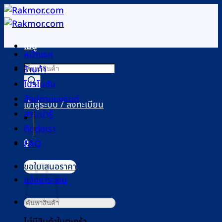
ข้าม
ไป
ยัง
เมนู
เนื้อหา
หน้าแรก
Products
ร้านค้า
search
โปรโมชัน
ช้อปตามแบรนด์
เข้าสู่ระบบ / ลงทะเบียน
สาระน่ารู้
ติดต่อเรา
0
FAQ
ตะกร้าสินค้า
ขอใบเสนอราคา
แจ้งชำระเงิน
ค้นหา:
ไม่มีสินค้าในตะกร้า