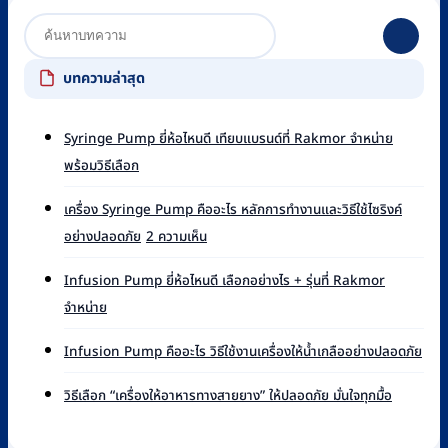
บทความล่าสุด
Syringe Pump ยี่ห้อไหนดี เทียบแบรนด์ที่ Rakmor จำหน่าย
ไม่มี
พร้อมวิธีเลือก
ความ
เห็น
เครื่อง Syringe Pump คืออะไร หลักการทำงานและวิธีใช้ไซริงค์
บน
บน
อย่างปลอดภัย
2 ความเห็น
Syringe
เครื่อง
Pump
Syringe
ยี่ห้อ
Infusion Pump ยี่ห้อไหนดี เลือกอย่างไร + รุ่นที่ Rakmor
Pump
ไหน
ไม่มี
จำหน่าย
คือ
ดี
ความ
อะไร
เทียบ
เห็น
ไม่มี
หลัก
Infusion Pump คืออะไร วิธีใช้งานเครื่องให้น้ำเกลืออย่างปลอดภัย
แบรนด์
บน
ควา
การ
ที่
Infusion
เห็น
ไม่มี
ทำงาน
วิธีเลือก “เครื่องให้อาหารทางสายยาง” ให้ปลอดภัย มั่นใจทุกมื้อ
Rakmor
Pump
บน
ความ
และ
จำหน่าย
ยี่ห้อ
Infu
เห็น
วิธี
พร้อม
ไหน
Pu