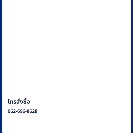
฿8,960.
฿8,300.
โทรสั่งซื้อ
062-696-8628