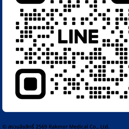
© สงวนลิขสิทธิ์ 2569 Rakmor Medical Co., Ltd.