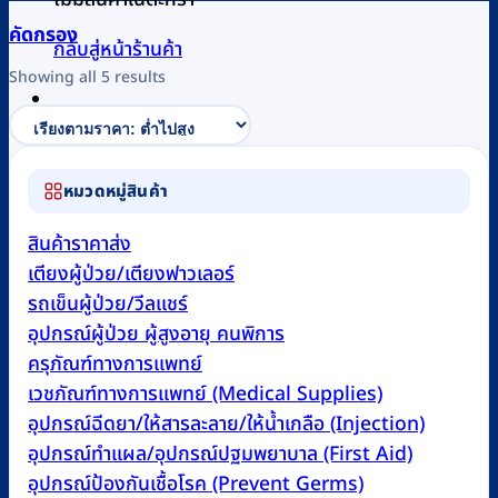
คัดกรอง
กลับสู่หน้าร้านค้า
Sorted
Showing all 5 results
by
price:
0
low
to
หมวดหมู่สินค้า
high
สินค้าราคาส่ง
เตียงผู้ป่วย/เตียงฟาวเลอร์
รถเข็นผู้ป่วย/วีลแชร์
อุปกรณ์ผู้ป่วย ผู้สูงอายุ คนพิการ
ครุภัณฑ์ทางการแพทย์
เวชภัณฑ์ทางการแพทย์ (Medical Supplies)
อุปกรณ์ฉีดยา/ให้สารละลาย/ให้น้ำเกลือ (Injection)
อุปกรณ์ทำแผล/อุปกรณ์ปฐมพยาบาล (First Aid)
อุปกรณ์ป้องกันเชื้อโรค (Prevent Germs)