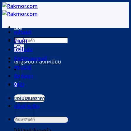
ข้าม
ไป
ยัง
เมนู
เนื้อหา
หน้าแรก
Products
ร้านค้า
search
โปรโมชัน
ช้อปตามแบรนด์
เข้าสู่ระบบ / ลงทะเบียน
สาระน่ารู้
ติดต่อเรา
0
FAQ
ตะกร้าสินค้า
ขอใบเสนอราคา
แจ้งชำระเงิน
ค้นหา:
ไม่มีสินค้าในตะกร้า