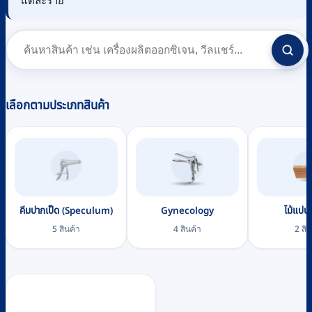
แต่ละราย
เลือกตามประเภทสินค้า
คีมปากเป็ด (Speculum)
Gynecology
ไม้แปปส
5 สินค้า
4 สินค้า
2 สิน