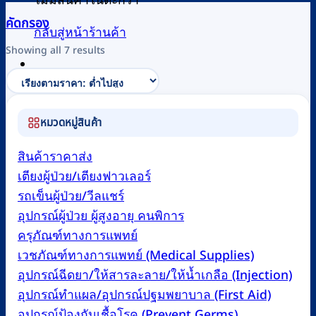
ไม่มีสินค้าในตะกร้า
คัดกรอง
กลับสู่หน้าร้านค้า
Sorted
Showing all 7 results
by
price:
0
low
to
หมวดหมู่สินค้า
high
สินค้าราคาส่ง
เตียงผู้ป่วย/เตียงฟาวเลอร์
รถเข็นผู้ป่วย/วีลแชร์
อุปกรณ์ผู้ป่วย ผู้สูงอายุ คนพิการ
ครุภัณฑ์ทางการแพทย์
เวชภัณฑ์ทางการแพทย์ (Medical Supplies)
อุปกรณ์ฉีดยา/ให้สารละลาย/ให้น้ำเกลือ (Injection)
อุปกรณ์ทำแผล/อุปกรณ์ปฐมพยาบาล (First Aid)
อุปกรณ์ป้องกันเชื้อโรค (Prevent Germs)