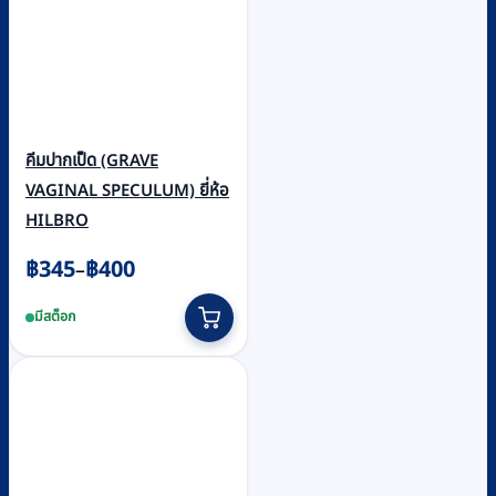
คีมปากเป็ด (GRAVE
VAGINAL SPECULUM) ยี่ห้อ
HILBRO
Price
฿
345
฿
400
–
range:
This
มีสต็อก
฿345
product
through
has
฿400
multiple
variants.
The
options