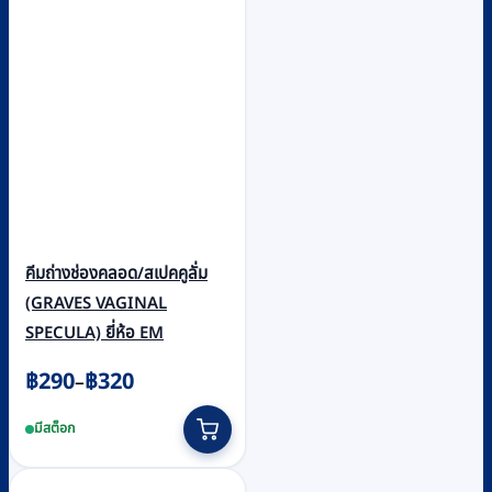
คีมถ่างช่องคลอด/สเปคคูลั่ม
(GRAVES VAGINAL
SPECULA) ยี่ห้อ EM
Price
฿
290
฿
320
–
range:
This
มีสต็อก
฿290
product
through
has