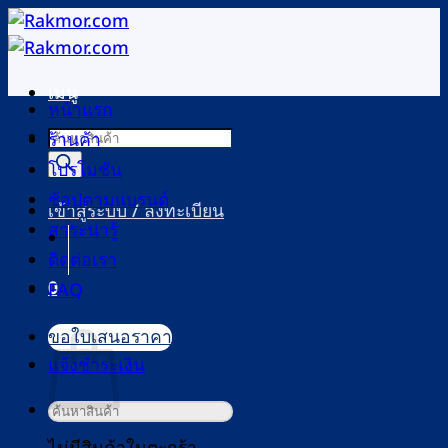
ข้าม
ไป
ยัง
เมนู
เนื้อหา
หน้าแรก
Products
ร้านค้า
search
โปรโมชัน
ช้อปตามแบรนด์
เข้าสู่ระบบ / ลงทะเบียน
สาระน่ารู้
ติดต่อเรา
0
FAQ
ตะกร้าสินค้า
ขอใบเสนอราคา
แจ้งชำระเงิน
ค้นหา: