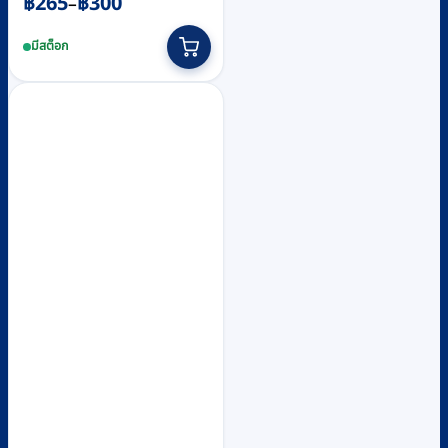
Price
฿
265
฿
300
–
range:
This
มีสต็อก
฿265
product
through
has
฿300
multiple
variants.
The
options
may
be
chosen
on
the
product
page