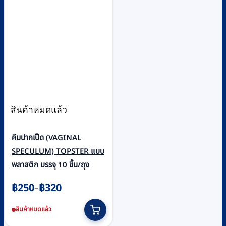
สินค้าหมดแล้ว
คีมปากเป็ด (VAGINAL
SPECULUM) TOPSTER แบบ
พลาสติก บรรจุ 10 ชิ้น/ถุง
Price
฿
250
฿
320
–
range:
This
สินค้าหมดแล้ว
฿250
product