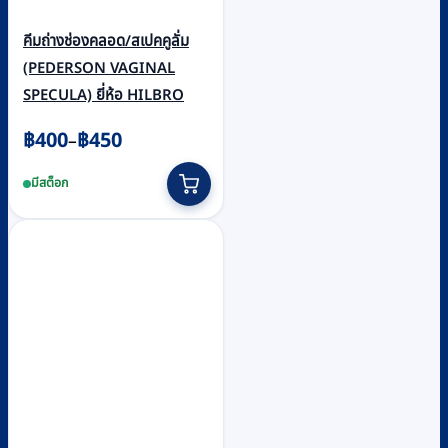
คีมถ่างช่องคลอด/สเปคคูลั่ม
(PEDERSON VAGINAL
SPECULA) ยี่ห้อ HILBRO
Price
฿
400
฿
450
–
range:
This
มีสต็อก
฿400
product
through
has
฿450
multiple
variants.
The
options
may
be
chosen
on