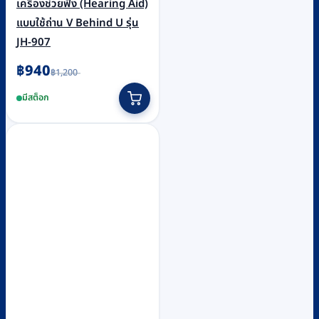
เครื่องช่วยฟัง (Hearing Aid)
แบบใช้ถ่าน V Behind U รุ่น
JH-907
Original
Current
฿
940
฿
1,200
price
price
was:
is:
มีสต็อก
฿1,200.
฿940.