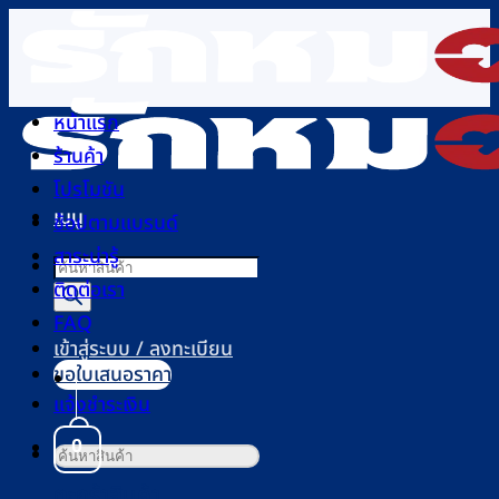
ข้าม
ไป
ยัง
เนื้อหา
หน้าแรก
ร้านค้า
โปรโมชัน
เมนู
ช้อปตามแบรนด์
สาระน่ารู้
Products
ติดต่อเรา
search
FAQ
เข้าสู่ระบบ / ลงทะเบียน
ขอใบเสนอราคา
แจ้งชำระเงิน
0
ค้นหา:
ตะกร้าสินค้า