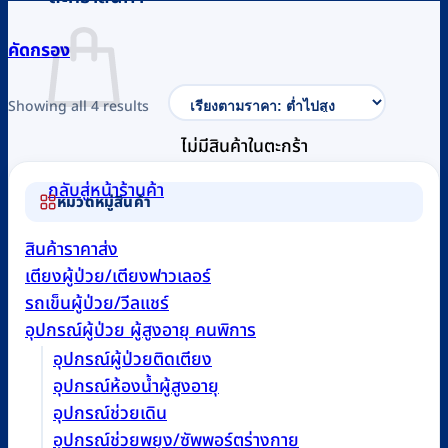
คัดกรอง
Sorted
Showing all 4 results
by
ไม่มีสินค้าในตะกร้า
price:
low
กลับสู่หน้าร้านค้า
to
หมวดหมู่สินค้า
high
สินค้าราคาส่ง
เตียงผู้ป่วย/เตียงฟาวเลอร์
รถเข็นผู้ป่วย/วีลแชร์
อุปกรณ์ผู้ป่วย ผู้สูงอายุ คนพิการ
อุปกรณ์ผู้ป่วยติดเตียง
อุปกรณ์ห้องน้ำผู้สูงอายุ
อุปกรณ์ช่วยเดิน
อุปกรณ์ช่วยพยุง/ซัพพอร์ตร่างกาย