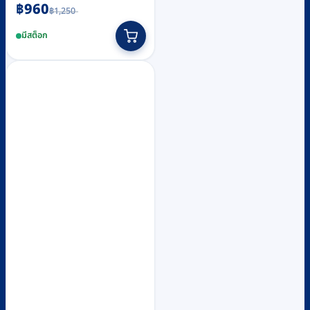
Original
Current
฿
960
฿
1,250
price
price
was:
is:
มีสต็อก
฿1,250.
฿960.