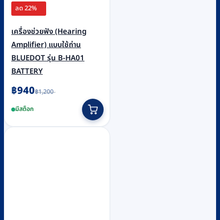
ลด 22%
เครื่องช่วยฟัง (Hearing
Amplifier) แบบใช้ถ่าน
BLUEDOT รุ่น B-HA01
BATTERY
Original
Current
฿
940
฿
1,200
price
price
was:
is:
มีสต็อก
฿1,200.
฿940.