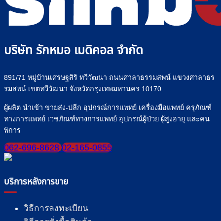
จำหน่าย
ให้
ทาง
น้ำ
สาย
เกลือ
ยาง”
อย่าง
ให้
บริษัท รักหมอ เมดิคอล จำกัด
ปลอดภัย
ปลอดภัย
มั่นใจ
ทุก
891/71 หมู่บ้านเศรษฐสิริ ทวีวัฒนา ถนนศาลาธรรมสพน์ แขวงศาลาธร
มื้อ
รมสพน์ เขตทวีวัฒนา จังหวัดกรุงเทพมหานคร 10170
ผู้ผลิต นำเข้า ขายส่ง-ปลีก อุปกรณ์การแพทย์ เครื่องมือแพทย์ ครุภัณฑ์
ทางการแพทย์ เวชภัณฑ์ทางการแพทย์ อุปกรณ์ผู้ป่วย ผู้สูงอายุ และคน
พิการ
062-696-8628
02-165-0855
บริการหลังการขาย
วิธีการลงทะเบียน