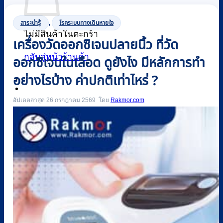
สาระน่ารู้
,
โรคระบบทางเดินหายใจ
ไม่มีสินค้าในตะกร้า
เครื่องวัดออกซิเจนปลายนิ้ว ที่วัด
กลับสู่หน้าร้านค้า
ออกซิเจนในเลือด ดูยังไง มีหลักการทำ
อย่างไรบ้าง ค่าปกติเท่าไหร่ ?
0
อัปเดตล่าสุด 26 กรกฎาคม 2569
Rakmor.com