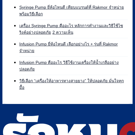
Syringe Pump ยี่ห้อไหนดี เทียบแบรนด์ที่ Rakmor จำหน่าย
ไม่มี
พร้อมวิธีเลือก
ความ
เห็น
เครื่อง Syringe Pump คืออะไร หลักการทำงานและวิธีใช้ไซ
บน
บน
ริงค์อย่างปลอดภัย
2 ความเห็น
Syringe
เครื่อง
Pump
Syringe
Infusion Pump ยี่ห้อไหนดี เลือกอย่างไร + รุ่นที่ Rakmor
ยี่ห้อ
Pump
ไม่มี
จำหน่าย
ไหน
คือ
ความ
ดี
อะไร
เห็น
Infusion Pump คืออะไร วิธีใช้งานเครื่องให้น้ำเกลืออย่าง
เทียบ
บน
หลัก
ไม่มี
ปลอดภัย
แบรนด์
Infusion
การ
ความ
ที่
Pump
ทำงาน
เห็น
วิธีเลือก “เครื่องให้อาหารทางสายยาง” ให้ปลอดภัย มั่นใจทุก
Rakmor
ยี่ห้อ
และ
บน
ไม่มี
มื้อ
จำหน่าย
ไหน
วิธี
Infusion
ความ
พร้อม
ดี
ใช้
Pump
เห็น
วิธี
เลือก
ไซ
คือ
บน
เลือก
อย่างไร
ริงค์
อะไร
วิธี
+
อย่าง
วิธี
เลือก
รุ่น
ปลอดภัย
ใช้
“เครื่อง
ที่
งาน
ให้
Rakmor
เครื่อง
อาหาร