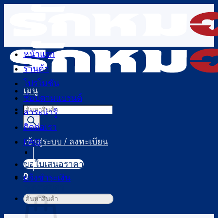
ข้าม
ไป
ยัง
เนื้อหา
หน้าแรก
ร้านค้า
โปรโมชัน
เมนู
ช้อปตามแบรนด์
Products
สาระน่ารู้
search
ติดต่อเรา
FAQ
เข้าสู่ระบบ / ลงทะเบียน
ขอใบเสนอราคา
0
แจ้งชำระเงิน
ตะกร้าสินค้า
ค้นหา: