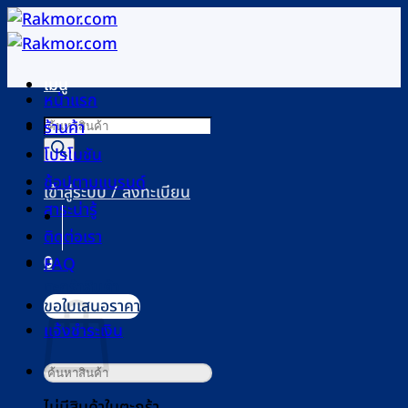
ข้าม
ไป
ยัง
เมนู
เนื้อหา
หน้าแรก
Products
ร้านค้า
search
โปรโมชัน
ช้อปตามแบรนด์
เข้าสู่ระบบ / ลงทะเบียน
สาระน่ารู้
ติดต่อเรา
0
FAQ
ตะกร้าสินค้า
ขอใบเสนอราคา
แจ้งชำระเงิน
ค้นหา:
ไม่มีสินค้าในตะกร้า