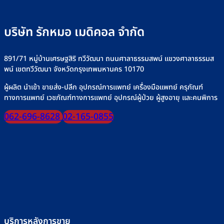
จำหน่าย
น้ำ
ยาง”
เกลือ
ให้
อย่า
ปลอดภัย
บริษัท รักหมอ เมดิคอล จำกัด
ปลอด
มั่นใจ
ทุก
มื้อ
891/71 หมู่บ้านเศรษฐสิริ ทวีวัฒนา ถนนศาลาธรรมสพน์ แขวงศาลาธรรมส
พน์ เขตทวีวัฒนา จังหวัดกรุงเทพมหานคร 10170
ผู้ผลิต นำเข้า ขายส่ง-ปลีก อุปกรณ์การแพทย์ เครื่องมือแพทย์ ครุภัณฑ์
ทางการแพทย์ เวชภัณฑ์ทางการแพทย์ อุปกรณ์ผู้ป่วย ผู้สูงอายุ และคนพิการ
062-696-8628
02-165-0855
บริการหลังการขาย