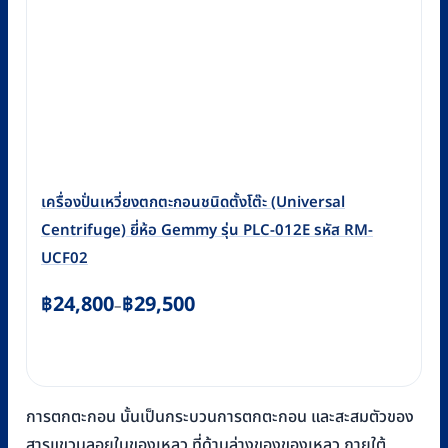
เครื่องปั่นเหวี่ยงตกตะกอนชนิดตั้งโต๊ะ (Universal
Centrifuge) ยี่ห้อ Gemmy รุ่น PLC-012E รหัส RM-
UCF02
Price
฿
24,800
฿
29,500
–
range:
฿24,800
through
฿29,500
การตกตะกอน นั้นเป็นกระบวนการตกตะกอน และสะสมตัวของ
สารแขวนลอยในของเหลว ที่ด้านล่างของของเหลว ภายใต้