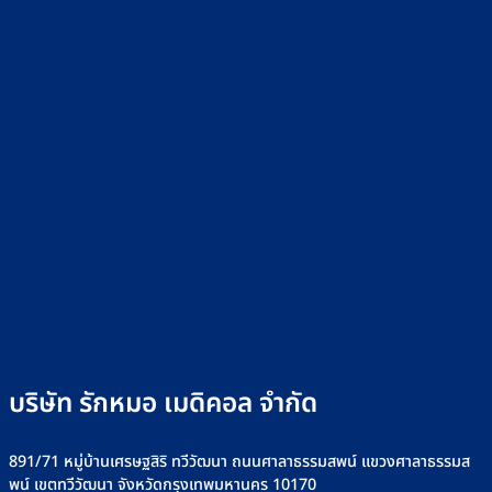
บริษัท รักหมอ เมดิคอล จำกัด
891/71 หมู่บ้านเศรษฐสิริ ทวีวัฒนา ถนนศาลาธรรมสพน์ แขวงศาลาธรรมส
พน์ เขตทวีวัฒนา จังหวัดกรุงเทพมหานคร 10170