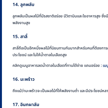
14.
ลูกพลับ
ลูกพลับเป็นผลไม้ที่มีรสชาติอร่อย มีวิตามินและใยอาหารสูง ซึ่
พลังงานสูง
15.
สาลี่
สาลี่ถือเป็นอีกหนึ่งผลไม้ที่นิยมทานกันมากสำหรับคนที่ต้องการ
ประโยชน์ และไม่ให้น้ำตาลในเลือดสูง
คลิกดูเมนูอาหารลดน้ำตาลในเลือดที่ทานได้ง่าย แถมอร่อย :
เมน
16.
มะพร้าว
ถึงแม้ว่ามะพร้าวจะเป็นผลไม้ที่ให้พลังงานต่ำ และมีประโยชน์
17.
อินทผาลัม