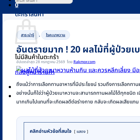
0
ตะกร้าสินค้า
,
สาระน่ารู้
โรคเบาหวาน
อันตรายมาก ! 20 ผลไม้ที่ผู้ป่วยเ
ไม่มีสินค้าในตะกร้า
อัปเดตล่าสุด 28 กรกฎาคม 2569
Rakmor.com
กลับสู่หน้าร้านค้า
ถึงแม้ว่าการเลือกทานอาหารที่มีประโยชน์ รวมถึงการเลือกทานผั
อย่างนั้นก็ใช่ว่าผู้ป่วยเบาหวานจะสามารถทานผลไม้ได้ทุกชนิด 
0
มากเกินไปแทนที่จะเกิดผลดีต่อร่างกาย กลับจะเกิดผลเสียแทน เพ
คลิกอ่านหัวข้อที่สนใจ
แสดง