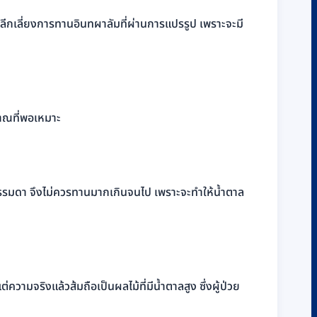
ีกเลี่ยงการทานอินทผาลัมที่ผ่านการแปรรูป เพราะจะมี
มาณที่พอเหมาะ
ป็นธรรมดา จึงไม่ควรทานมากเกินจนไป เพราะจะทำให้น้ำตาล
วามจริงแล้วส้มถือเป็นผลไม้ที่มีน้ำตาลสูง ซึ่งผู้ป่วย