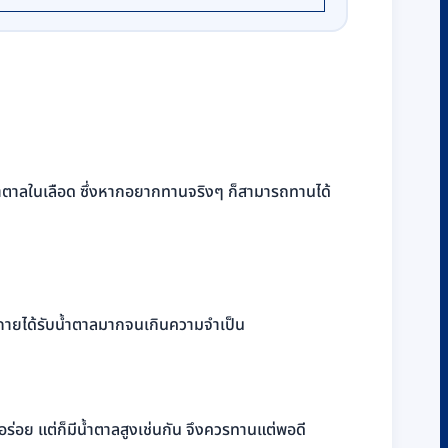
บน้ำตาลในเลือด ซึ่งหากอยากทานจริงๆ ก็สามารถทานได้
่างกายได้รับน้ำตาลมากจนเกินความจำเป็น
ร่อย แต่ก็มีน้ำตาลสูงเช่นกัน จึงควรทานแต่พอดี