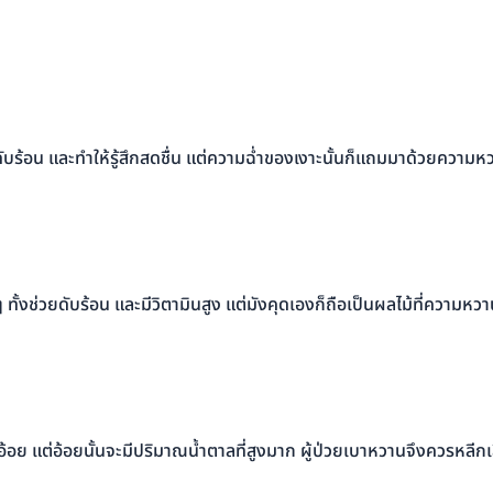
บร้อน และทำให้รู้สึกสดชื่น แต่ความฉ่ำของเงาะนั้นก็แถมมาด้วยความหวาน 
ทั้งช่วยดับร้อน และมีวิตามินสูง แต่มังคุดเองก็ถือเป็นผลไม้ที่ความ
อ้อย แต่อ้อยนั้นจะมีปริมาณน้ำตาลที่สูงมาก ผู้ป่วยเบาหวานจึงควรหลีกเ