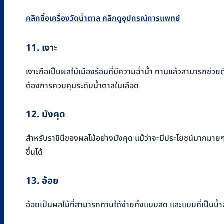
คลิกซื้อเครื่องวัดน้ำตาล
คลิกดูอุปกรณ์การแพทย์
11.
เงาะ
เงาะถือเป็นผลไม้เมืองร้อนที่มีความฉ่ำน้ำ ทานแล้วสามารถช่วยดั
ต้องการควบคุมระดับน้ำตาลในเลือด
12.
มังคุด
สำหรับราชินีของผลไม้อย่างมังคุด แม้ว่าจะมีประโยชน์มากมายๆ 
ขึ้นได้
13.
อ้อย
อ้อยเป็นผลไม้ที่สามารถทานได้ง่ายทั้งแบบสด และแบบที่เป็นน้ำ