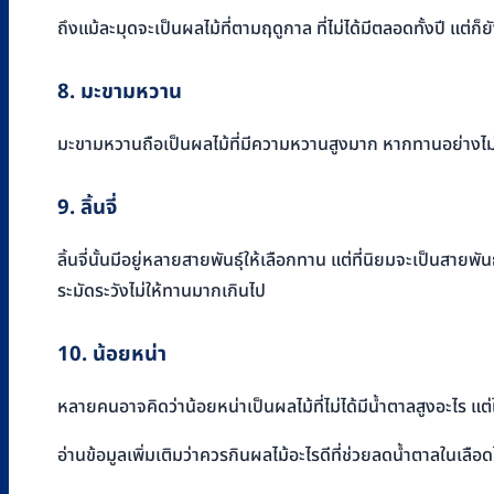
ถึงแม้ละมุดจะเป็นผลไม้ที่ตามฤดูกาล ที่ไม่ได้มีตลอดทั้งปี แต่
8.
มะขามหวาน
มะขามหวานถือเป็นผลไม้ที่มีความหวานสูงมาก หากทานอย่างไม่ร
9.
ลิ้นจี่
ลิ้นจี่นั้นมีอยู่หลายสายพันธุ์ให้เลือกทาน แต่ที่นิยมจะเป็นสายพ
ระมัดระวังไม่ให้ทานมากเกินไป
10.
น้อยหน่า
หลายคนอาจคิดว่าน้อยหน่าเป็นผลไม้ที่ไม่ได้มีน้ำตาลสูงอะไร 
อ่านข้อมูลเพิ่มเติมว่าควรกินผลไม้อะไรดีที่ช่วยลดน้ำตาลในเลือดได้