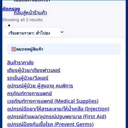
คัดกรอง
กลับสู่หน้าร้านค้า
Sorted
Showing all 2 results
by
price:
0
low
to
หมวดหมู่สินค้า
high
สินค้าราคาส่ง
เตียงผู้ป่วย/เตียงฟาวเลอร์
รถเข็นผู้ป่วย/วีลแชร์
อุปกรณ์ผู้ป่วย ผู้สูงอายุ คนพิการ
ครุภัณฑ์ทางการแพทย์
เวชภัณฑ์ทางการแพทย์ (Medical Supplies)
อุปกรณ์ฉีดยา/ให้สารละลาย/ให้น้ำเกลือ (Injection)
อุปกรณ์ทำแผล/อุปกรณ์ปฐมพยาบาล (First Aid)
อุปกรณ์ป้องกันเชื้อโรค (Prevent Germs)