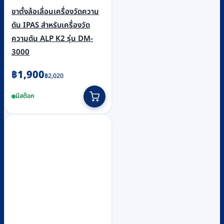
ขาตั้งล้อเลื่อนเครื่องวัดความ
ดัน IPAS สำหรับเครื่องวัด
ความดัน ALP K2 รุ่น DM-
3000
Original
Current
฿
1,900
฿
2,020
price
price
มีสต็อก
was:
is:
฿2,020.
฿1,900.