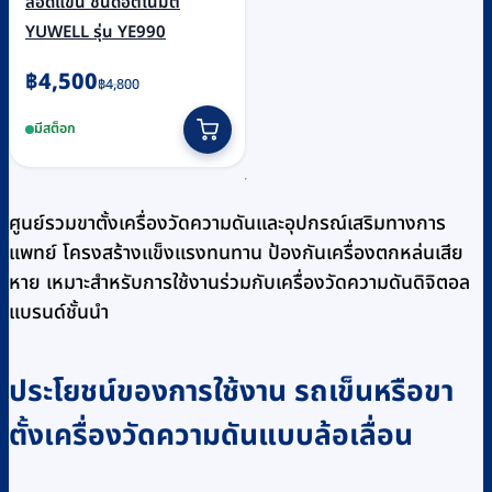
สอดแขน ชนิดอัตโนมัติ
YUWELL รุ่น YE990
Original
Current
฿
4,500
฿
4,800
price
price
มีสต็อก
was:
is:
฿4,800.
฿4,500.
ศูนย์รวมขาตั้งเครื่องวัดความดันและอุปกรณ์เสริมทางการ
แพทย์ โครงสร้างแข็งแรงทนทาน ป้องกันเครื่องตกหล่นเสีย
หาย เหมาะสำหรับการใช้งานร่วมกับเครื่องวัดความดันดิจิตอล
แบรนด์ชั้นนำ
ประโยชน์ของการใช้งาน รถเข็นหรือขา
ตั้งเครื่องวัดความดันแบบล้อเลื่อน