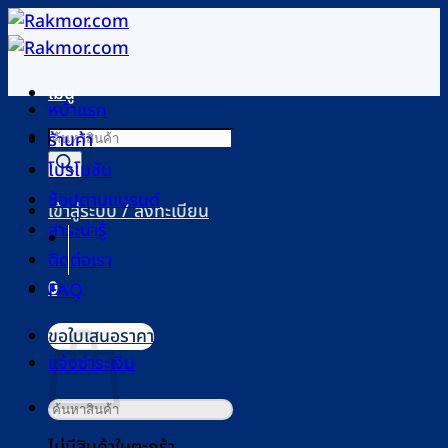
ข้าม
ไป
ยัง
เมนู
เนื้อหา
หน้าแรก
Products
ร้านค้า
search
โปรโมชัน
ช้อปตามแบรนด์
เข้าสู่ระบบ / ลงทะเบียน
สาระน่ารู้
ติดต่อเรา
0
FAQ
ตะกร้าสินค้า
ขอใบเสนอราคา
แจ้งชำระเงิน
ค้นหา:
ไม่มีสินค้าในตะกร้า