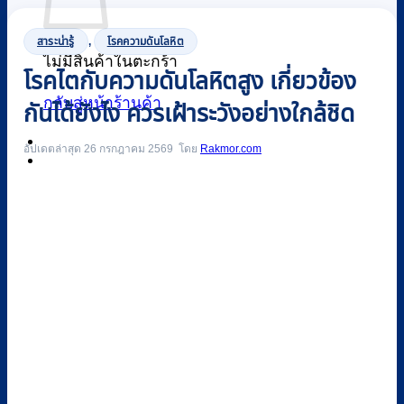
สาระน่ารู้
,
โรคความดันโลหิต
ไม่มีสินค้าในตะกร้า
โรคไตกับความดันโลหิตสูง เกี่ยวข้อง
กลับสู่หน้าร้านค้า
กันได้ยังไง ควรเฝ้าระวังอย่างใกล้ชิด
อัปเดตล่าสุด 26 กรกฎาคม 2569
Rakmor.com
0