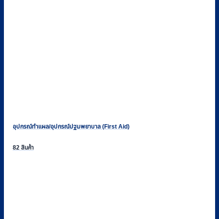
อุปกรณ์ทำแผล/อุปกรณ์ปฐมพยาบาล (First Aid)
82 สินค้า