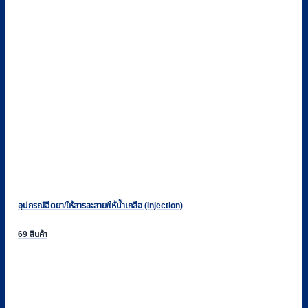
อุปกรณ์ฉีดยา/ให้สารละลาย/ให้น้ำเกลือ (Injection)
69 สินค้า