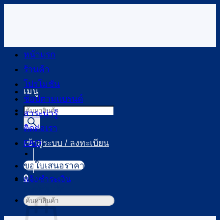
ข้าม
ไป
ยัง
เนื้อหา
หน้าแรก
ร้านค้า
โปรโมชัน
เมนู
ช้อปตามแบรนด์
Products
สาระน่ารู้
search
ติดต่อเรา
FAQ
เข้าสู่ระบบ / ลงทะเบียน
ขอใบเสนอราคา
0
แจ้งชำระเงิน
ตะกร้าสินค้า
ค้นหา: