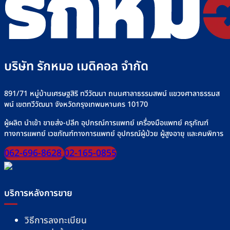
ปลอดภัย
รุ่น
งาน
อาหาร
ที่
เครื่
ทาง
Rakmor
ให้
สาย
จำหน่าย
น้ำ
ยาง”
เกลือ
ให้
อย่า
ปลอดภัย
บริษัท รักหมอ เมดิคอล จำกัด
ปลอด
มั่นใจ
ทุก
มื้อ
891/71 หมู่บ้านเศรษฐสิริ ทวีวัฒนา ถนนศาลาธรรมสพน์ แขวงศาลาธรรมส
พน์ เขตทวีวัฒนา จังหวัดกรุงเทพมหานคร 10170
ผู้ผลิต นำเข้า ขายส่ง-ปลีก อุปกรณ์การแพทย์ เครื่องมือแพทย์ ครุภัณฑ์
ทางการแพทย์ เวชภัณฑ์ทางการแพทย์ อุปกรณ์ผู้ป่วย ผู้สูงอายุ และคนพิการ
062-696-8628
02-165-0855
บริการหลังการขาย
วิธีการลงทะเบียน