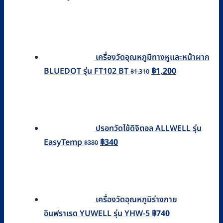
เครื่องวัดอุณหภูมิทางหูและหน้าผาก
Original
Current
BLUEDOT รุ่น FT102 BT
฿
1,200
฿
1,310
price
price
was:
is:
฿1,310.
฿1,200.
ปรอทวัดไข้ดิจิตอล ALLWELL รุ่น
Original
Current
EasyTemp
฿
340
฿
380
price
price
was:
is:
฿380.
฿340.
เครื่องวัดอุณหภูมิร่างกาย
อินฟราเรด YUWELL รุ่น YHW-5
฿
740