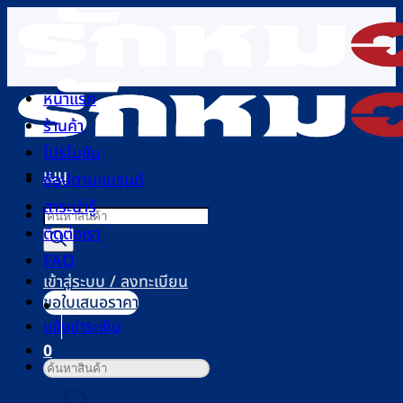
ข้าม
ไป
ยัง
เนื้อหา
หน้าแรก
ร้านค้า
โปรโมชัน
เมนู
ช้อปตามแบรนด์
สาระน่ารู้
Products
ติดต่อเรา
search
FAQ
เข้าสู่ระบบ / ลงทะเบียน
ขอใบเสนอราคา
แจ้งชำระเงิน
0
ค้นหา:
ตะกร้าสินค้า