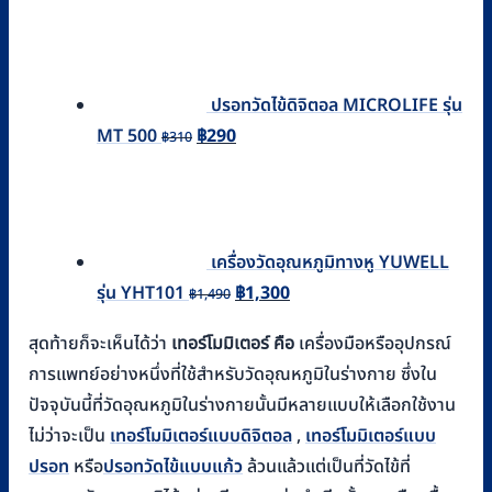
ปรอทวัดไข้ดิจิตอล MICROLIFE รุ่น
Original
Current
MT 500
฿
290
฿
310
price
price
was:
is:
฿310.
฿290.
เครื่องวัดอุณหภูมิทางหู YUWELL
Original
Current
รุ่น YHT101
฿
1,300
฿
1,490
price
price
สุดท้ายก็จะเห็นได้ว่า
เทอร์โมมิเตอร์ คือ
เครื่องมือหรืออุปกรณ์
was:
is:
การแพทย์อย่างหนึ่งที่ใช้สำหรับวัดอุณหภูมิในร่างกาย ซึ่งใน
฿1,490.
฿1,300.
ปัจจุบันนี้ที่วัดอุณหภูมิในร่างกายนั้นมีหลายแบบให้เลือกใช้งาน
ไม่ว่าจะเป็น
เทอร์โมมิเตอร์แบบดิจิตอล
,
เทอร์โมมิเตอร์แบบ
ปรอท
หรือ
ปรอทวัดไข้แบบแก้ว
ล้วนแล้วแต่เป็นที่วัดไข้ที่