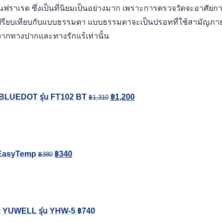
บบอินฟราเรด ซึ่งเป็นที่นิยมเป็นอย่างมาก เพราะการตรวจวัดจะอาศัย
ปรียบเทียบกับแบบธรรมดา แบบธรรมดาจะเป็นปรอทที่ใช้สามัญภายใน
จากทางปากและทางรักแร้เท่านั้น
Original
Current
price
price
was:
is:
าก BLUEDOT รุ่น FT102 BT
฿
1,200
฿1,310.
฿1,200.
฿
1,310
Original
Current
price
price
was:
is:
น EasyTemp
฿
340
฿380.
฿340.
฿
380
เรด YUWELL รุ่น YHW-5
฿
740