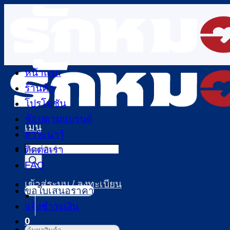
ข้าม
ไป
ยัง
เนื้อหา
หน้าแรก
ร้านค้า
โปรโมชัน
ช้อปตามแบรนด์
เมนู
สาระน่ารู้
Products
ติดต่อเรา
search
FAQ
เข้าสู่ระบบ / ลงทะเบียน
ขอใบเสนอราคา
แจ้งชำระเงิน
0