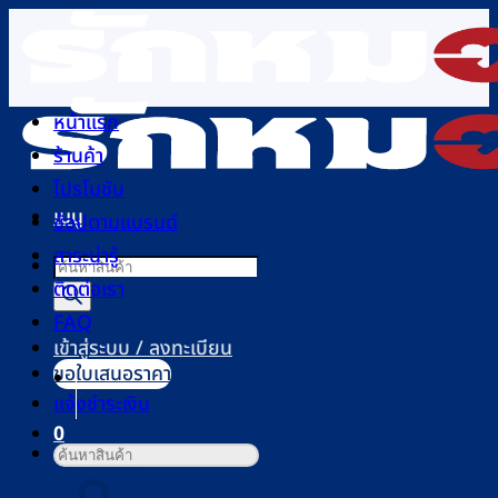
ข้าม
ไป
ยัง
เนื้อหา
หน้าแรก
ร้านค้า
โปรโมชัน
เมนู
ช้อปตามแบรนด์
สาระน่ารู้
Products
ติดต่อเรา
search
FAQ
เข้าสู่ระบบ / ลงทะเบียน
ขอใบเสนอราคา
แจ้งชำระเงิน
0
ค้นหา:
ตะกร้าสินค้า