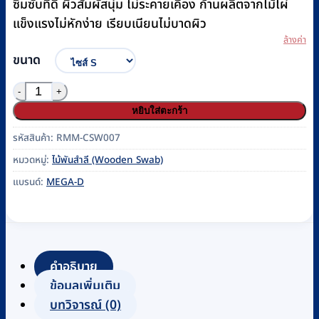
฿470
ซึมซับที่ดี ผิวสัมผัสนุ่ม ไม่ระคายเคือง ก้านผลิตจากไม้ไผ่
แข็งแรงไม่หักง่าย เรียบเนียนไม่บาดผิว
ล้างค่า
ขนาด
จำนวน ไม้พันสำลี 6 นิ้ว (10 แพ็ค/ถุง) ยี่ห้อ MEGA-D #S, M, 
หยิบใส่ตะกร้า
รหัสสินค้า:
RMM-CSW007
หมวดหมู่:
ไม้พันสำลี (Wooden Swab)
แบรนด์:
MEGA-D
คำอธิบาย
ข้อมูลเพิ่มเติม
บทวิจารณ์ (0)