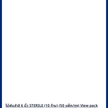
ไม้พันสำลี 6 นิ้ว STERILE (10 ก้าน) (50 แพ็ค/ถุง) View pack