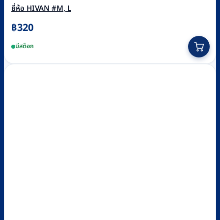
ยี่ห้อ HIVAN #M, L
฿
320
This
มีสต็อก
product
has
multiple
variants.
The
options
may
be
chosen
on
the
product
page