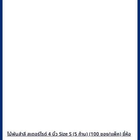
ไม้พันสำลี สเตอร์ไรด์ 4 นิ้ว Size S (5 ก้าน) (100 ซอง/แพ็ค) ยี่ห้อ