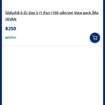
ไม้พันสำลี 6 นิ้ว Size S (1 ก้าน) (100 แพ็ค/ถุง) View pack ยี่ห้อ
HIVAN
฿
250
มีสต็อก