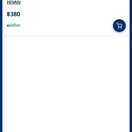
HIVAN
฿
380
มีสต็อก