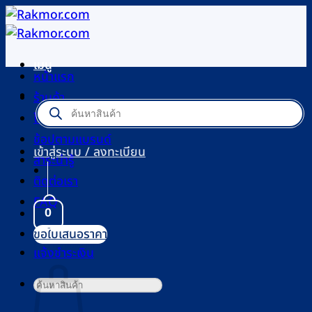
ข้าม
ไป
ยัง
เมนู
เนื้อหา
หน้าแรก
ร้านค้า
Products
search
โปรโมชัน
ช้อปตามแบรนด์
เข้าสู่ระบบ / ลงทะเบียน
สาระน่ารู้
ติดต่อเรา
FAQ
0
ขอใบเสนอราคา
ตะกร้าสินค้า
แจ้งชำระเงิน
ค้นหา: