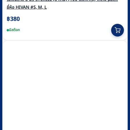
ยี่ห้อ HIVAN #S, M, L
฿
380
This
มีสต็อก
product
has
multiple
variants.
The
options
may
be
chosen
on
the
product
page