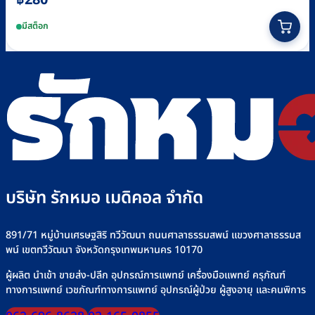
This
มีสต็อก
product
has
multiple
variants.
The
options
may
be
chosen
บริษัท รักหมอ เมดิคอล จำกัด
on
the
891/71 หมู่บ้านเศรษฐสิริ ทวีวัฒนา ถนนศาลาธรรมสพน์ แขวงศาลาธรรมส
product
พน์ เขตทวีวัฒนา จังหวัดกรุงเทพมหานคร 10170
page
ผู้ผลิต นำเข้า ขายส่ง-ปลีก อุปกรณ์การแพทย์ เครื่องมือแพทย์ ครุภัณฑ์
ทางการแพทย์ เวชภัณฑ์ทางการแพทย์ อุปกรณ์ผู้ป่วย ผู้สูงอายุ และคนพิการ