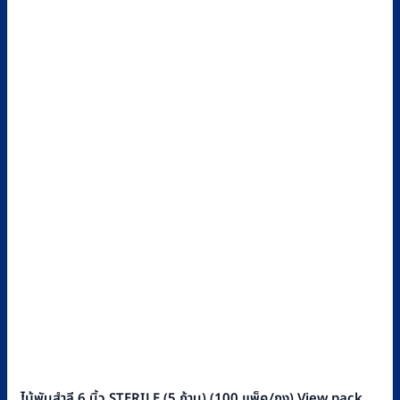
ไม้พันสำลี 6 นิ้ว STERILE (5 ก้าน) (100 แพ็ค/ถุง) View pack