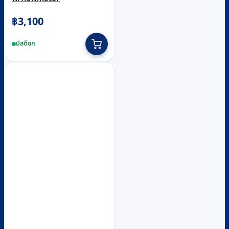
฿
3,100
มีสต็อก