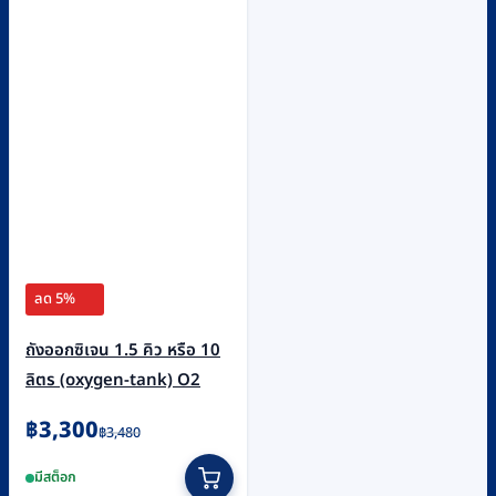
ลด 5%
ถังออกซิเจน 1.5 คิว หรือ 10
ลิตร (oxygen-tank) O2
Original
Current
฿
3,300
฿
3,480
price
price
มีสต็อก
was:
is: