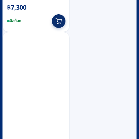
฿
7,300
มีสต็อก