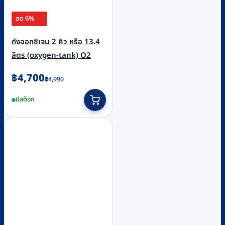
ลด 6%
ถังออกซิเจน 2 คิว หรือ 13.4
ลิตร (oxygen-tank) O2
Original
Current
฿
4,700
฿
4,990
price
price
มีสต็อก
was:
is:
฿4,990.
฿4,700.