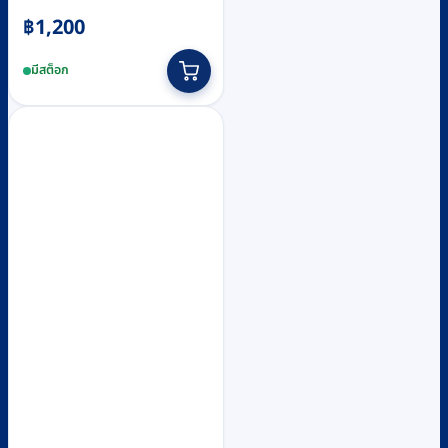
฿
1,200
มีสต็อก