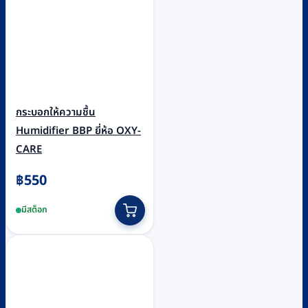
กระบอกให้ความชื้น
Humidifier BBP ยี่ห้อ OXY-
CARE
฿
550
มีสต็อก