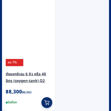
ลด 7%
ถังออกซิเจน 6 คิว หรือ 40
ลิตร (oxygen-tank) O2
Original
Current
฿
8,300
฿
8,960
price
price
มีสต็อก
was:
is: