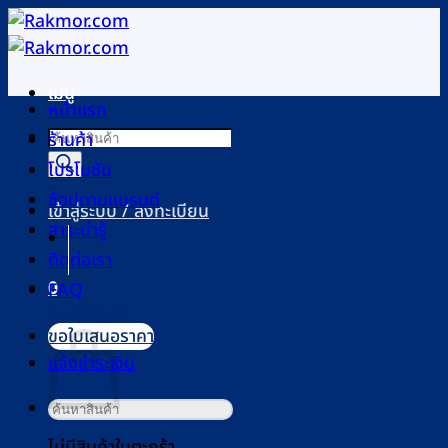
ข้าม
ไป
ยัง
เมนู
เนื้อหา
หน้าแรก
Products
ร้านค้า
search
โปรโมชัน
ช้อปตามแบรนด์
เข้าสู่ระบบ / ลงทะเบียน
สาระน่ารู้
ติดต่อเรา
0
FAQ
ตะกร้าสินค้า
ขอใบเสนอราคา
แจ้งชำระเงิน
ค้นหา:
ไม่มีสินค้าในตะกร้า