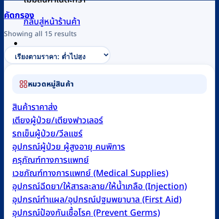
คัดกรอง
กลับสู่หน้าร้านค้า
Sorted
Showing all 15 results
by
price:
0
low
to
หมวดหมู่สินค้า
high
สินค้าราคาส่ง
เตียงผู้ป่วย/เตียงฟาวเลอร์
รถเข็นผู้ป่วย/วีลแชร์
อุปกรณ์ผู้ป่วย ผู้สูงอายุ คนพิการ
ครุภัณฑ์ทางการแพทย์
เวชภัณฑ์ทางการแพทย์ (Medical Supplies)
อุปกรณ์ฉีดยา/ให้สารละลาย/ให้น้ำเกลือ (Injection)
อุปกรณ์ทำแผล/อุปกรณ์ปฐมพยาบาล (First Aid)
อุปกรณ์ป้องกันเชื้อโรค (Prevent Germs)