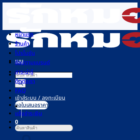
ข้าม
ไป
ยัง
เนื้อหา
หน้าแรก
ร้านค้า
โปรโมชัน
เมนู
ช้อปตามแบรนด์
สาระน่ารู้
Products
ติดต่อเรา
search
FAQ
เข้าสู่ระบบ / ลงทะเบียน
ขอใบเสนอราคา
แจ้งชำระเงิน
0
ค้นหา:
ตะกร้าสินค้า