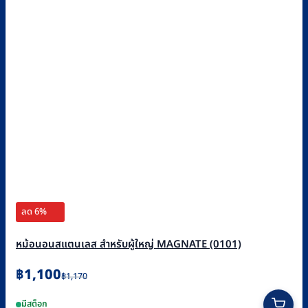
ลด 6%
หม้อนอนสแตนเลส สำหรับผู้ใหญ่ MAGNATE (0101)
Original
Current
฿
1,100
฿
1,170
price
price
มีสต็อก