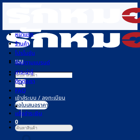
ข้าม
ไป
ยัง
เนื้อหา
หน้าแรก
ร้านค้า
โปรโมชัน
เมนู
ช้อปตามแบรนด์
สาระน่ารู้
Products
ติดต่อเรา
search
FAQ
เข้าสู่ระบบ / ลงทะเบียน
ขอใบเสนอราคา
แจ้งชำระเงิน
0
ค้นหา:
ตะกร้าสินค้า