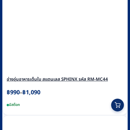
อ่างอุ่นอาหารเต็มใบ สแตนเลส SPHINX รหัส RM-MC44
Price
฿
990
฿
1,090
–
range:
This
มีสต็อก
฿990
product
through
has
฿1,090
multiple