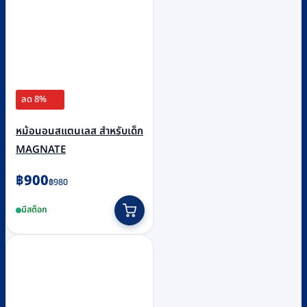
ลด 8%
หม้อนอนสแตนเลส สำหรับเด็ก
MAGNATE
Original
Current
฿
900
฿
980
price
price
มีสต็อก
was:
is:
฿980.
฿900.