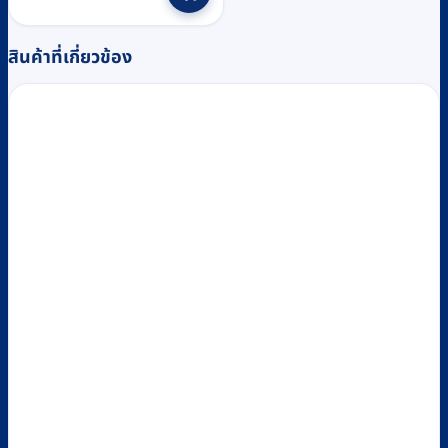
฿840.
฿780.
สินค้าที่เกี่ยวข้อง