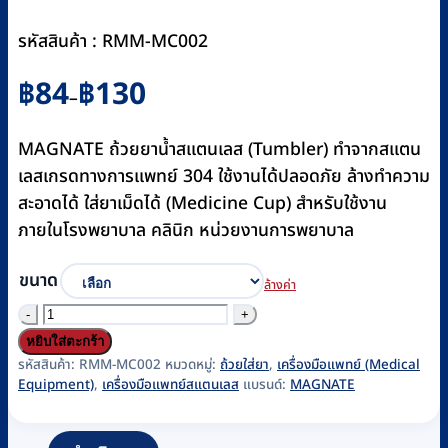
รหัสสินค้า : RMM-MC002
Price
฿
84
฿
130
–
range:
฿84
MAGNATE ถ้วยยาน้ำสแตนเลส (Tumbler) ทำจากสแตน
through
เลสเกรดทางการแพทย์ 304 ใช้งานได้ปลอดภัย ล้างทำความ
฿130
สะอาดได้ ใส่ยาเม็ดได้ (Medicine Cup) สำหรับใช้งาน
ภายในโรงพยาบาล คลินิก หน่วยงานการพยาบาล
ขนาด
ล้างค่า
จำนวน
ถ้วย
หยิบใส่ตะกร้า
ยา
รหัสสินค้า:
RMM-MC002
หมวดหมู่:
ถ้วยใส่ยา
,
เครื่องมือแพทย์ (Medical
Equipment)
,
เครื่องมือแพทย์สแตนเลส
แบรนด์:
MAGNATE
น้ำ
ส
แตน