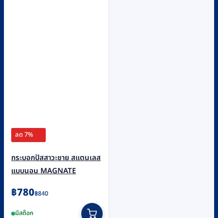
ลด 7%
กระบอกปัสสาวะชาย สแตนเลส
แบบนอน MAGNATE
Original
Current
฿
780
฿
840
price
price
มีสต็อก
was:
is: