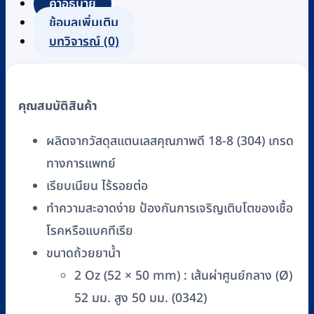
คำอธิบาย
เลส
ข้อมูลเพิ่มเติม
MAGNATE
บทวิจารณ์ (0)
ขนาด
2,
5,
คุณสมบัติสินค้า
7
ออนซ์
ผลิตจากวัสดุสแตนเลสคุณภาพดี 18-8 (304) เกรด
ชิ้น
ทางการแพทย์
เรียบเนียน ไร้รอยต่อ
ทำความสะอาดง่าย ป้องกันการเจริญเติบโตของเชื้อ
โรคหรือแบคทีเรีย
ขนาดถ้วยยาน้ำ
2 Oz (52 × 50 mm) : เส้นผ่าศูนย์กลาง (Ø)
52 มม. สูง 50 มม. (0342)