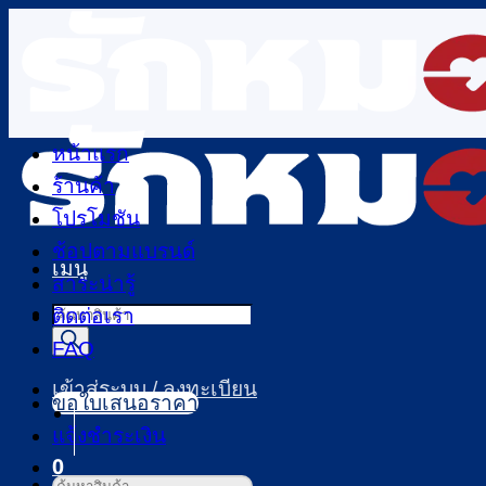
ข้าม
ไป
ยัง
เนื้อหา
หน้าแรก
ร้านค้า
โปรโมชัน
ช้อปตามแบรนด์
เมนู
สาระน่ารู้
Products
ติดต่อเรา
search
FAQ
เข้าสู่ระบบ / ลงทะเบียน
ขอใบเสนอราคา
แจ้งชำระเงิน
0