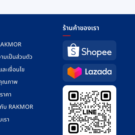
has
ha
฿610
฿1
multiple
mul
variants.
var
The
Th
ร้านค้าของเรา
options
opt
may
ma
บ RAKMOR
be
be
ามเป็นส่วนตัว
chosen
ch
on
on
ละเงื่อนไข
the
the
product
pr
นคุณภาพ
page
pa
ราคา
า กับ RAKMOR
บเรา