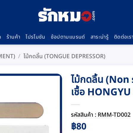
ก
ร้านค้า
โปรโมชัน
ช้อปตามแบรนด์
สาระน่ารู้
ติดต่อเร
PMENT)
/
ไม้กดลิ้น (TONGUE DEPRESSOR)
ไม้กดลิ้น (Non
เชื้อ HONGYU 
รหัสสินค้า : RMM-TD002
฿
80