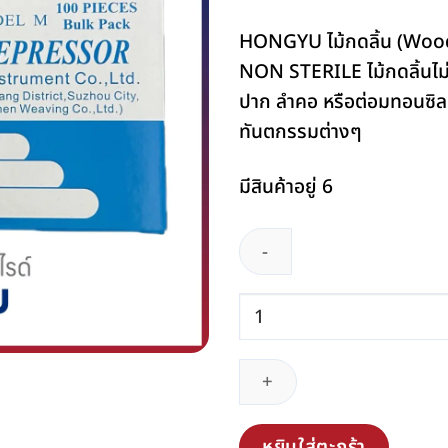
HONGYU ไม้กดลิ้น (Wood
NON STERILE ไม้กดลิ้นไม่
ปาก ลำคอ หรือต่อมทอนซิล 
ทันตกรรมต่างๆ
มีสินค้าอยู่ 6
จำนวน
ไม้
กด
ลิ้น
(Non
sterile)
หยิบใส่ตะกร้า