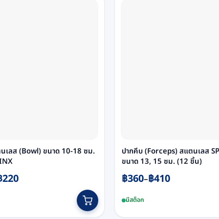
ตนเลส (Bowl) ขนาด 10-18 ซม.
ปากคีบ (Forceps) สแตนเลส 
HINX
ขนาด 13, 15 ซม. (12 ชิ้น)
Price
฿
220
฿
360
฿
410
–
range:
This
มีสต็อก
฿360
t
product
h
through