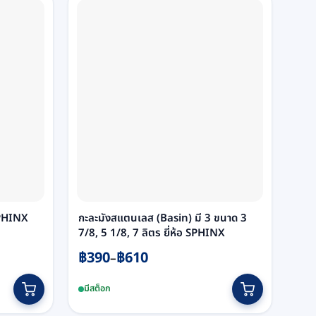
SPHINX
กะละมังสแตนเลส (Basin) มี 3 ขนาด 3
ถ้ว
7/8, 5 1/8, 7 ลิตร ยี่ห้อ SPHINX
(oz)
Price
Pri
฿
390
฿
610
฿
6
–
range:
ran
This
Thi
มีสต็อก
มีส
฿390
฿6
product
pr
through
th