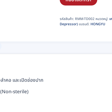
ชนิด
ไม่
ปราศจาก
รหัสสินค้า:
RMM-TD002
หมวดหมู่:
เ
Depressor)
แบรนด์:
HONGYU
เชื้อ
HONGYU
(100
อัน/
กล่อง)
ชิ้น
ังลำคอ และเปิดช่องปาก
อ (Non-sterile)