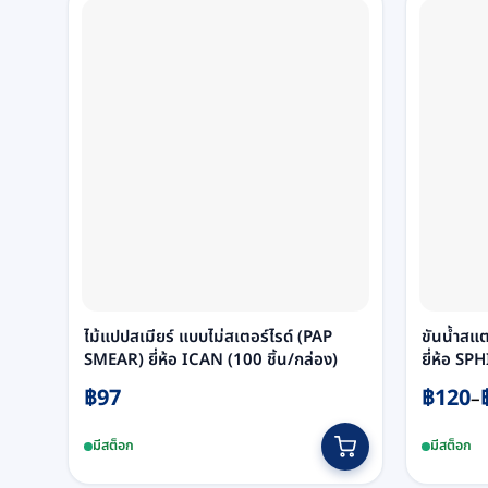
ไม้แปปสเมียร์ แบบไม่สเตอร์ไรด์ (PAP
ขันน้ำสแ
SMEAR) ยี่ห้อ ICAN (100 ชิ้น/กล่อง)
ยี่ห้อ SP
Price
฿
97
฿
120
–
range:
This
มีสต็อก
มีสต็อก
฿120
produc
throug