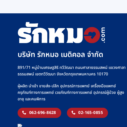
has
฿220
multipl
variant
The
option
may
be
บริษัท รักหมอ เมดิคอล จำกัด
chosen
on
891/71 หมู่บ้านเศรษฐสิริ ทวีวัฒนา ถนนศาลาธรรมสพน์ แขวงศาลา
the
ธรรมสพน์ เขตทวีวัฒนา จังหวัดกรุงเทพมหานคร 10170
produc
page
ผู้ผลิต นำเข้า ขายส่ง-ปลีก อุปกรณ์การแพทย์ เครื่องมือแพทย์
ครุภัณฑ์ทางการแพทย์ เวชภัณฑ์ทางการแพทย์ อุปกรณ์ผู้ป่วย ผู้สูง
อายุ และคนพิการ
062-696-8628
02-165-0855