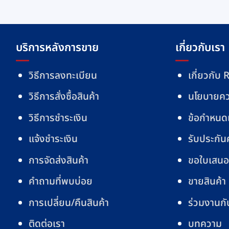
has
฿410
e
multiple
s.
variants.
The
บริการหลังการขาย
เกี่ยวกับเรา
s
options
may
วิธีการลงทะเบียน
เกี่ยวกั
be
วิธีการสั่งซื้อสินค้า
นโยบายคว
chosen
on
วิธีการชำระเงิน
ข้อกำหนดแ
the
t
product
แจ้งชำระเงิน
รับประกั
page
การจัดส่งสินค้า
ขอใบเสนอ
คำถามที่พบบ่อย
ขายสินค้
การเปลี่ยน/คืนสินค้า
ร่วมงานกั
ติดต่อเรา
บทความ