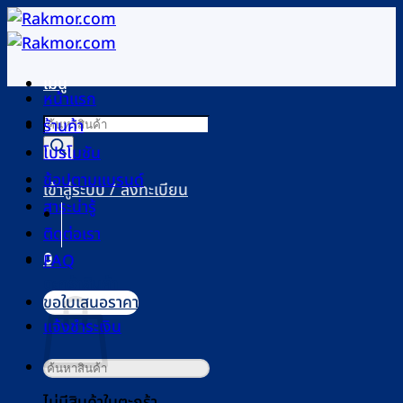
ข้าม
ไป
ยัง
เมนู
เนื้อหา
หน้าแรก
Products
ร้านค้า
search
โปรโมชัน
ช้อปตามแบรนด์
เข้าสู่ระบบ / ลงทะเบียน
สาระน่ารู้
ติดต่อเรา
0
FAQ
ตะกร้าสินค้า
ขอใบเสนอราคา
แจ้งชำระเงิน
ค้นหา:
ไม่มีสินค้าในตะกร้า